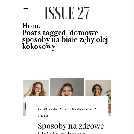
Home
•
Posts tagged "domowe
sposoby na białe zęby olej
kokosowy"
12/15/2022
BY
ISSUE27.PL
LIKES
Sposoby na zdrowe