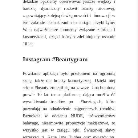
dekadzie będziemy obserwować jeszcze większy i
bardziej dyamiczny rozkwit branży urodowej,
zapewniający kolejną dawkę
nowości i innowacji w
tym zakresie. Jednak zanim to nastąpi, przybliżymy
Wam najważniejsze momenty związane z urodą i
kosmetykami, dzięki którym zdefiniujemy ostatnie
10 lat.
Instagram #Beautygram
Powstanie aplikacji było przełomem na ogromną
skalę, także dla branży kosmetycznej. Dzięki niej
sektor #beauty zmienił się na zawsze. Uruchomiona
prawie 10 lat temu platforma, dająca możliwość
wyszukiwania trendów po #hasztagach, które
pozwalają na odnalezienie najgorętszych trendów.
Paznokcie w odcieniu NUDE,
trójwymiarowy
balayage, niesamowite propozycje makijażowe, to
wszystko jest w zasięgu ręki. Światowej sławy
wizażyści tj. Katie Jane Hughes oraz
gwiazdy np.