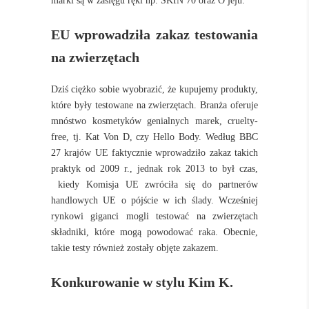
marki są w zasięgu ręki np. SKIN 70 oraz O jeju.
EU wprowadziła zakaz testowania
na zwierzętach
Dziś ciężko sobie wyobrazić, że kupujemy produkty,
które były testowane na zwierzętach. Branża oferuje
mnóstwo kosmetyków genialnych marek, cruelty-
free, tj. Kat Von D, czy Hello Body. Według BBC
27 krajów UE faktycznie wprowadziło zakaz takich
praktyk od 2009 r., jednak rok 2013 to był czas,
kiedy Komisja UE zwróciła się do partnerów
handlowych UE o pójście w ich ślady. Wcześniej
rynkowi giganci mogli testować na zwierzętach
składniki, które mogą powodować raka. Obecnie,
takie testy również zostały objęte zakazem.
Konkurowanie w stylu Kim K.