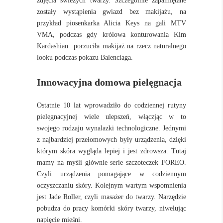
zdjęcia świeżych twarzy. Szczególnie zapamiętane
zostały wystąpienia gwiazd bez makijażu, na
przykład piosenkarka Alicia Keys na gali MTV
VMA, podczas gdy królowa konturowania Kim
Kardashian porzuciła makijaż na rzecz naturalnego
looku podczas pokazu Balenciaga.
Innowacyjna domowa pielęgnacja
Ostatnie 10 lat wprowadziło do codziennej rutyny
pielęgnacyjnej wiele ulepszeń, włączjąc w to
swojego rodzaju wynalazki technologiczne. Jednymi
z najbardziej przełomowych były urządzenia, dzięki
którym skóra wygląda lepiej i jest zdrowsza. Tutaj
mamy na myśli głównie serie szczoteczek FOREO.
Czyli urządzenia pomagające w codziennym
oczyszczaniu skóry. Kolejnym wartym wspomnienia
jest Jade Roller, czyli masażer do twarzy. Narzędzie
pobudza do pracy komórki skóry twarzy, niwelując
napięcie mięśni.