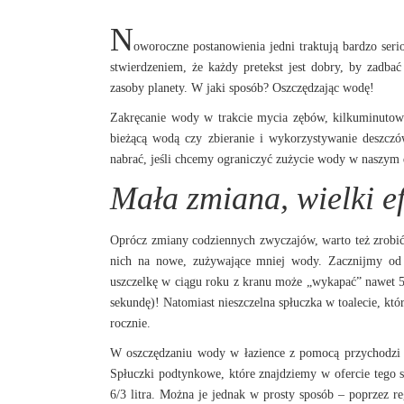
N
oworoczne postanowienia jedni traktują bardzo ser
stwierdzeniem, że każdy pretekst jest dobry, by zad
zasoby planety. W jaki sposób? Oszczędzając wodę!
Zakręcanie wody w trakcie mycia zębów, kilkuminutowy
bieżącą wodą czy zbieranie i wykorzystywanie deszcz
nabrać, jeśli chcemy ograniczyć zużycie wody w naszym
Mała zmiana, wielki ef
Oprócz zmiany codziennych zwyczajów, warto też zrobić
nich na nowe, zużywające mniej wody. Zacznijmy od sp
uszczelkę w ciągu roku z kranu może „wykapać” nawet 5 t
sekundę)! Natomiast nieszczelna spłuczka w toalecie, któr
rocznie.
W oszczędzaniu wody w łazience z pomocą przychodzi ma
Spłuczki podtynkowe, które znajdziemy w ofercie tego 
6/3 litra. Można je jednak w prosty sposób – poprzez