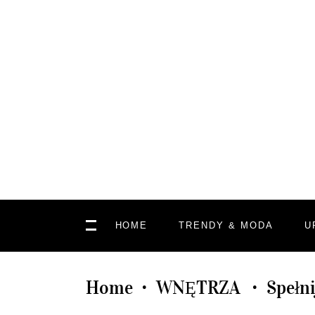
HOME
TRENDY & MODA
U
Home
WNĘTRZA
Spełn
•
•