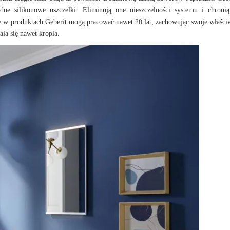
dne silikonowe uszczelki. Eliminują one nieszczelności systemu i chroni
 w produktach Geberit mogą pracować nawet 20 lat, zachowując swoje właści
ała się nawet kropla.