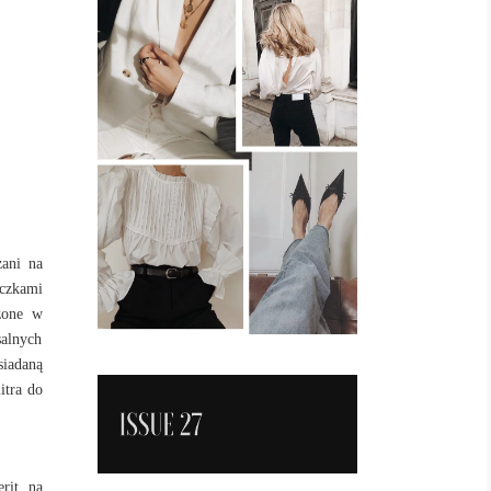
zani na
uczkami
żone w
salnych
iadaną
itra do
rit, na