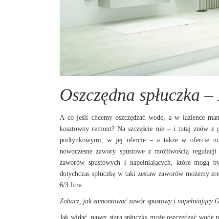
Oszczędna spłuczka –
A co jeśli chcemy oszczędzać wodę, a w łazience mam
kosztowny remont? Na szczęście nie – i tutaj znów z 
podtynkowymi, w jej ofercie – a także w ofercie m
nowoczesne zawory spustowe z możliwością regulacji 
zaworów spustowych i napełniających, które mogą 
dotychczas spłuczkę w taki zestaw zaworów możemy zre
6/3 litra.
Zobacz, jak zamontować zawór spustowy i napełniający G
Jak widać, nawet stara spłuczka może oszczędzać wodę p