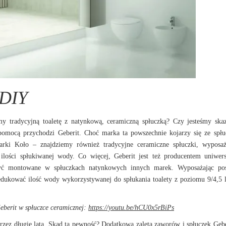
 DIY
y tradycyjną toaletę z natynkową, ceramiczną spłuczką? Czy jesteśmy ska
pomocą przychodzi Geberit. Choć marka ta powszechnie kojarzy się ze spł
arki Koło – znajdziemy również tradycyjne ceramiczne spłuczki, wyposa
ilości spłukiwanej wody. Co więcej, Geberit jest też producentem uniwer
być montowane w spłuczkach natynkowych innych marek. Wyposażając pos
dukować ilość wody wykorzystywanej do spłukania toalety z poziomu 9/4,5 l
eberit w spłuczce ceramicznej:
https://youtu.be/hCU0x5rBiPs
rzez długie lata. Skąd ta pewność? Dodatkową zaletą zaworów i spłuczek Gebe