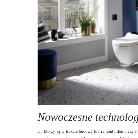
Nowoczesne technolog
Ci, którzy są w trakcie budowy lub remontu domu czy m