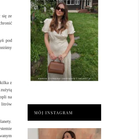
 się ze
chronić
zyń pod
inniśmy
kilka z
 zużytą
opli na
 litrów
MÓJ INSTAGRAM
lanety.
ystemie
kowanym