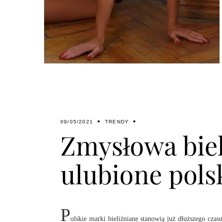
09/05/2021
TRENDY
Zmysłowa biel
ulubione pols
P
olskie marki bieliźniane stanowią już dłuższego czas