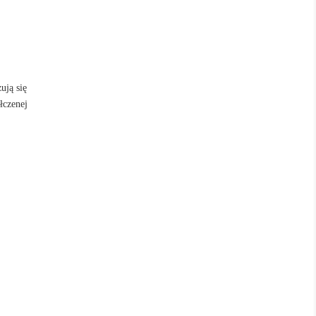
ują się
łczenej