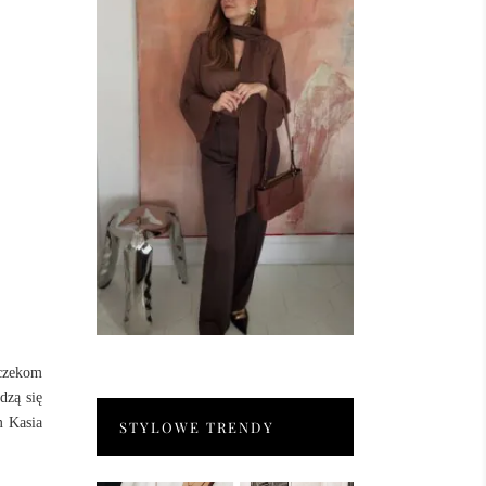
czekom
dzą się
m Kasia
STYLOWE TRENDY