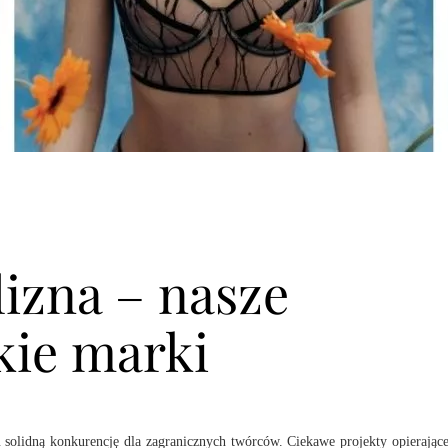
izna – nasze
kie marki
u solidną konkurencję dla zagranicznych twórców. Ciekawe projekty opierające