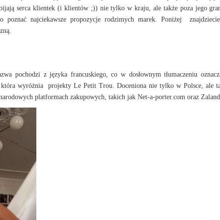
ają serca klientek (i klientów ;)) nie tylko w kraju, ale także poza jego gra
rto poznać najciekawsze propozycje rodzimych marek. Poniżej znajdzieci
izną.
nazwa pochodzi z języka francuskiego, co w dosłownym tłumaczeniu oznac
, która wyróżnia projekty Le Petit Trou. Doceniona nie tylko w Polsce, ale t
ynarodowych platformach zakupowych, takich jak Net-a-porter.com oraz Zalan