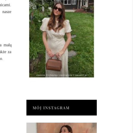
nicami.
e nasze
za małą
akże za
do.
MÓJ INSTAGRAM