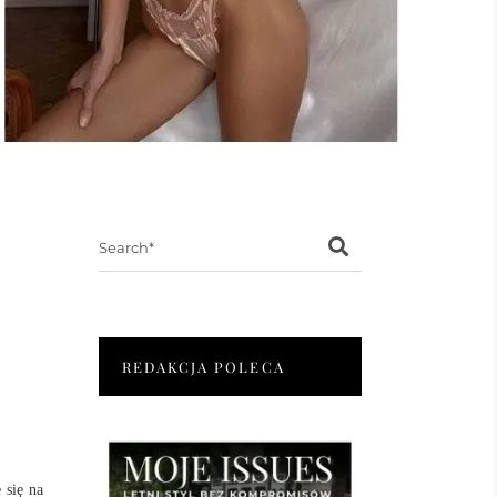
Search
for:
REDAKCJA POLECA
 się na