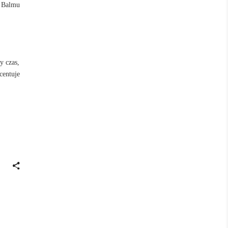
ć Balmu
y czas,
centuje