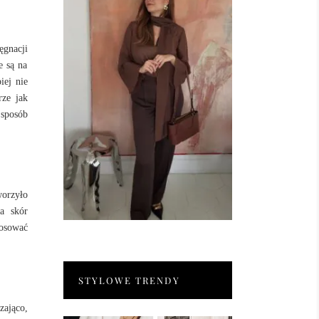
ęgnacji
e są na
iej nie
rze jak
 sposób
worzyło
a skór
tosować
STYLOWE TRENDY
zająco,