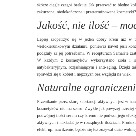
skórze ciągle czegoś brakuje. Jak przerwać to błędne ko
zakurzone, niedokończone i przeterminowane kosmetyki?
Jakość, nie ilość – mo
Lepiej zaopatrzyć się w jeden dobry krem niż w tr
wielokierunkowym działaniu, ponieważ nawet jeśli kond
podążały za jej potrzebami. W recepturach Samarité za
W każdym z kosmetyków wykorzystano zioła i inne
antybakteryjnym, rozjaśniającym i anti-aging. Dzięki 
sprawdzi się u kobiet i mężczyzn bez względu na wiek.
Naturalne ograniczeni
Przenikanie przez skórę substancji aktywnych jest w na
kosmetyków nie ma sensu. Zwykle już powyżej trzeciej w
podwójnej ilości serum czy kremu nie podwoi jego efekt
aktywnych i nakładać je w rozsądnych ilościach. Produk
efekt, np. nawilżenie, będzie się też zużywał dużo wolniej