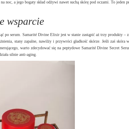
i na noc, a jego bogaty skład odżywi nawet suchą skórę pod oczami. To jeden p
e wsparcie
 po serum. Samarité Divine Elixir jest w stanie zastąpić aż trzy produkty – z
żnienia, stany zapalne, nawilży i przywróci gładkość skórze. Jeśli zaś skóra
generującego, warto zdecydować się na peptydowe Samarité Divine Secret Ser
iała silnie anti-aging.