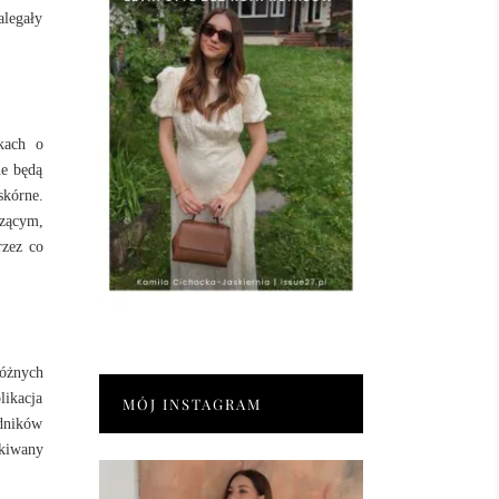
alegały
kach o
ne będą
skórne.
zącym,
rzez co
różnych
likacja
MÓJ INSTAGRAM
adników
ekiwany