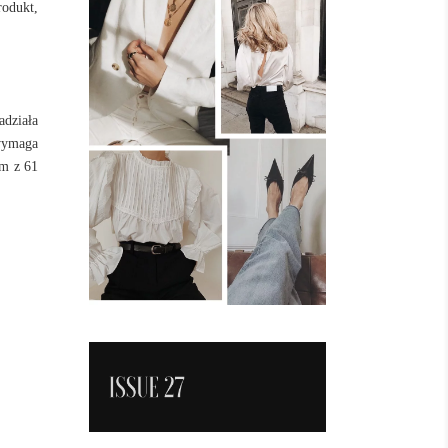
rodukt,
adziała
 wymaga
um z 61