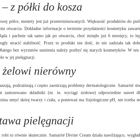
– z półki do kosza
wej półce, niestety jest już przeterminowanych. Większość produktów do piel
tu otwarcia. Dokładne informacje o terminie przydatności kosmetyku zawart
ąda i pachnie tak samo jak po otwarciu, choć minęło już 6 miesięcy, to lep
ły stracić stabilność. Przez to produkt nie dość, że nie zadziała tak dob
 Dlatego bez wyrzutów sumienia należy pozbyć się starych kosmetyków. W ten
ło w jej pielęgnacji.
l żelowi nierówny
uszają, podrażniają i często zaostrzają problemy dermatologiczne. Samarité st
m zastosowano składniki (m. in. wyciągi ziołowe) odpowiednie nawet dl
na umyć skórę twarzy i ciała, a ponieważ ma fizjologiczne pH, nie trzeba s
tawa pielęgnacji
robi to równie skutecznie. Samarité Divine Cream działa nawilżająco, wygład