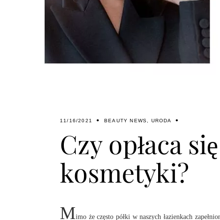
11/16/2021
BEAUTY NEWS
,
URODA
Czy opłaca si
kosmetyki?
M
imo że często półki w naszych łazienkach zapełni