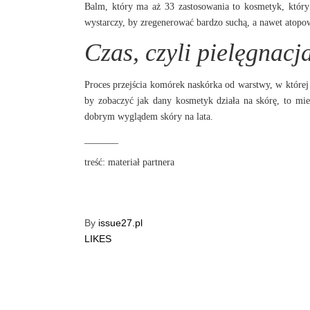
Balm, który ma aż 33 zastosowania to kosmetyk, który
wystarczy, by zregenerować bardzo suchą, a nawet atopow
Czas, czyli pielęgnacj
Proces przejścia komórek naskórka od warstwy, w której 
by zobaczyć jak dany kosmetyk działa na skórę, to mie
dobrym wyglądem skóry na lata.
_______
treść: materiał partnera
By
issue27.pl
LIKES