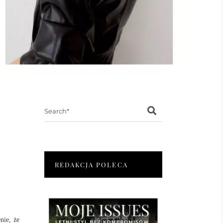
Search
for:
REDAKCJA POLECA
nie, że