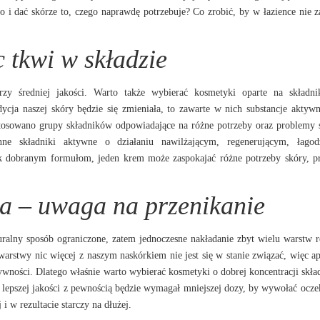
ło i dać skórze to, czego naprawdę potrzebuje? Co zrobić, by w łazience nie z
c tkwi w składzie
zy średniej jakości. Warto także wybierać kosmetyki oparte na składni
ycja naszej skóry będzie się zmieniała, to zawarte w nich substancje aktyw
stosowano grupy składników odpowiadające na różne potrzeby oraz problemy 
 składniki aktywne o działaniu nawilżającym, regenerującym, łagod
tak dobranym formułom, jeden krem może zaspokajać różne potrzeby skóry, p
a – uwaga na przenikanie
turalny sposób ograniczone, zatem jednoczesne nakładanie zbyt wielu warstw 
arstwy nic więcej z naszym naskórkiem nie jest się w stanie związać, więc ap
ywności. Dlatego właśnie warto wybierać kosmetyki o dobrej koncentracji skł
t lepszej jakości z pewnością będzie wymagał mniejszej dozy, by wywołać ocz
 i w rezultacie starczy na dłużej.