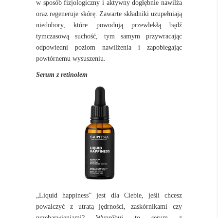
w sposób fizjologiczny i aktywny dogłębnie nawilża
oraz regeneruje skórę. Zawarte składniki uzupełniają
niedobory, które powodują przewlekłą bądź
tymczasową suchość, tym samym przywracając
odpowiedni poziom nawilżenia i zapobiegając
powtórnemu wysuszeniu.
Serum z
retinolem
„Liquid happiness”
jest dla Ciebie, jeśli chcesz
powalczyć z utratą jędrności, zaskórnikami czy
przebarwieniami? Wypróbuj to serum z