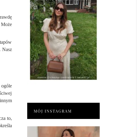
prawdę
. Może
tapów
. Nasz
 ogóle
ściwej
 innym
MÓJ INSTAGRAM
cza to,
kreśla