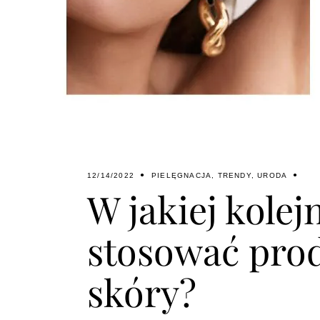
12/14/2022
PIELĘGNACJA
,
TRENDY
,
URODA
W jakiej kole
stosować prod
skóry?