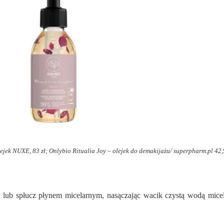
ejek NUXE, 83 zł; Onlybio Ritualia Joy – olejek do demakijażu/ superpharm.pl 42,
lub spłucz płynem micelarnym, nasączając wacik czystą wodą micel