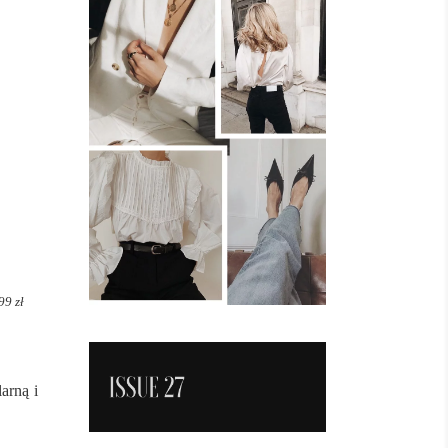
99 zł
arną i