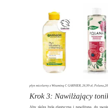
płyn micelarny z Witaminą C GARNIER, 26,99 zł; Polana,20,9
Krok 3: Nawilżający tonik
Aby skóra była elastyczna i nawilżona, do swoje