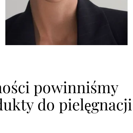
jności powinniśmy
ukty do pielęgnacji