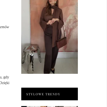
blemów
u, gdy
Dzięki
STYLOWE TRENDY