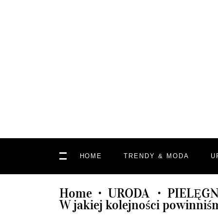
HOME
TRENDY & MODA
U
Home
URODA
PIELĘGN
•
•
W jakiej kolejności powinniś