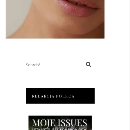
Search
for:
REDAKCJA POLECA