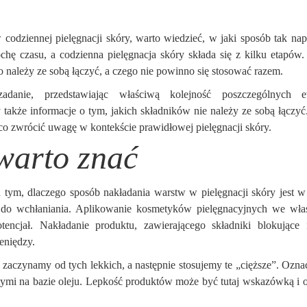
w codziennej pielęgnacji skóry, warto wiedzieć, w jaki sposób tak na
chę czasu, a codzienna pielęgnacja skóry składa się z kilku etapów
o należy ze sobą łączyć, a czego nie powinno się stosować razem.
adanie, przedstawiając właściwą kolejność poszczególnych e
akże informacje o tym, jakich składników nie należy ze sobą łączyć
co zwrócić uwagę w kontekście prawidłowej pielęgnacji skóry.
warto znać
 tym, dlaczego sposób nakładania warstw w pielęgnacji skóry jest w
 do wchłaniania. Aplikowanie kosmetyków pielęgnacyjnych we wła
encjał. Nakładanie produktu, zawierającego składniki blokujące
ieniędzy.
to zaczynamy od tych lekkich, a następnie stosujemy te „cięższe”. Ozna
ymi na bazie oleju. Lepkość produktów może być tutaj wskazówką i o