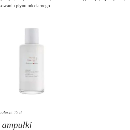
tosowaniu płynu micelarnego.
glas.pl, 79 zł
i ampułki