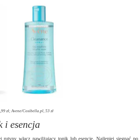
9 zł; Avene/Cosibella.pl, 53 zł
 i esencja
j rutyny włącz nawilżający tonik lub esencję. Najlepiej sięgnąć po