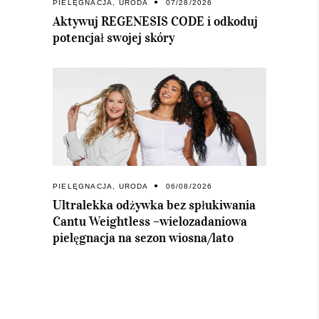
PIELĘGNACJA
,
URODA
07/28/2026
Aktywuj REGENESIS CODE i odkoduj
potencjał swojej skóry
PIELĘGNACJA
,
URODA
06/08/2026
Ultralekka odżywka bez spłukiwania
Cantu Weightless –wielozadaniowa
pielęgnacja na sezon wiosna/lato