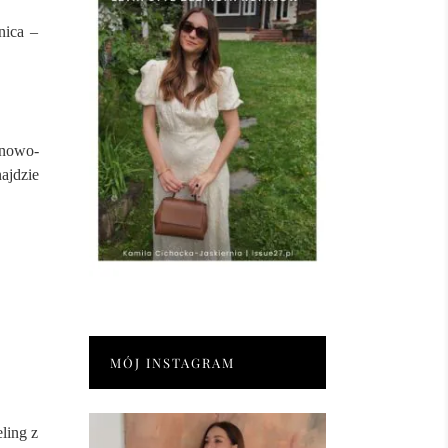
nica –
nowo-
ajdzie
MÓJ INSTAGRAM
ling z