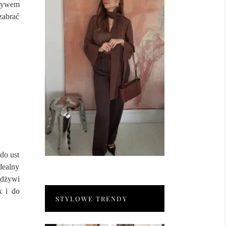
tywem
zabrać
do ust
dealny
odżywi
k i do
STYLOWE TRENDY