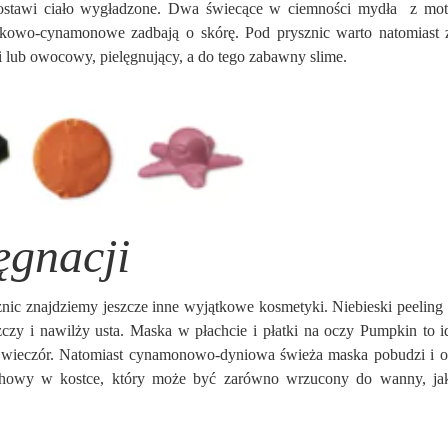
zostawi ciało wygładzone. Dwa świecące w ciemności mydła
z mo
błkowo-cynamonowe zadbają o skórę. Pod prysznic warto natomiast 
i lub owocowy, pielęgnujący, a do tego zabawny slime.
ęgnacji
znic znajdziemy jeszcze inne wyjątkowe kosmetyki. Niebieski peeling 
zczy i nawilży usta. Maska w płachcie i płatki na oczy Pumpkin to i
ny wieczór. Natomiast cynamonowo-dyniowa świeża maska pobudzi i 
pachowy w kostce, który może być zarówno wrzucony do wanny, ja