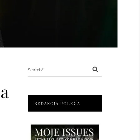
Search
for:
ja
REDAKCJA POLECA