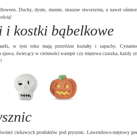
alloween. Duchy, dynie, mumie, straszne stworzenia, a nawet ośmior
ością!
 i kostki bąbelkowe
arki, w tym roku mają przeróżne kształty i zapachy. Cynamo
a zjawa, świecący w ciemności wampir czy miętowa czaszka, każdy zn
!
ysznic
również ciekawych produktów pod prysznic. Lawendowo-miętowy pee