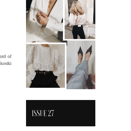
ord of
kostki