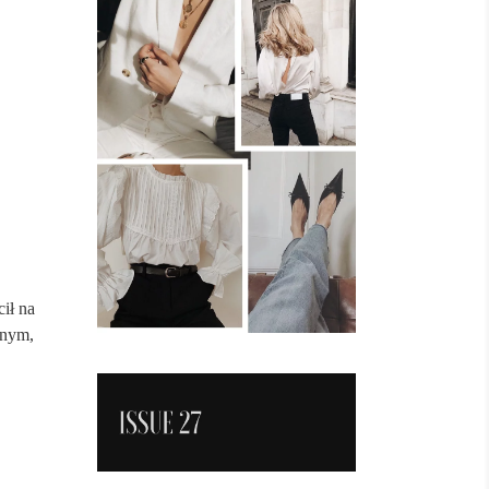
ił na
dnym,