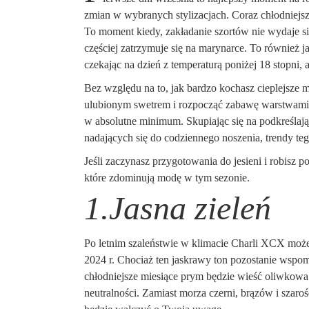
zmian w wybranych stylizacjach. Coraz chłodniejsze
To moment kiedy, zakładanie szortów nie wydaje si
częściej zatrzymuje się na marynarce. To również j
czekając na dzień z temperaturą poniżej 18 stopni,
Bez względu na to, jak bardzo kochasz cieplejsze m
ulubionym swetrem i rozpocząć zabawę warstwami. 
w absolutne minimum. Skupiając się na podkreślają
nadających się do codziennego noszenia, trendy tego
Jeśli zaczynasz przygotowania do jesieni i robisz 
które zdominują modę w tym sezonie.
1.Jasna zieleń
Po letnim szaleństwie w klimacie Charli XCX możem
2024 r. Chociaż ten jaskrawy ton pozostanie wspom
chłodniejsze miesiące prym będzie wieść oliwkowa 
neutralności. Zamiast morza czerni, brązów i szarośc