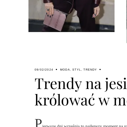
09/02/2024
MODA
,
STYL
,
TRENDY
Trendy na jes
królować w m
P
ierwsze dni września to najlepszy moment na r