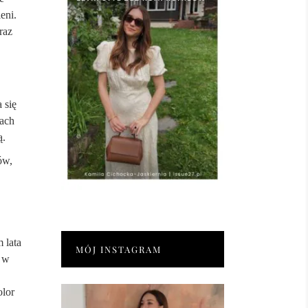
eni.
raz
 się
iach
ą.
ów,
 lata
MÓJ INSTAGRAM
m w
olor