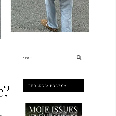
Search
for:
e?
REDAKCJA POLECA
e