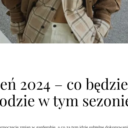
ień 2024 – co będzie
odzie w tym sezoni
ozpoczęcie zmian w garderobie, a co za tym idzie subtelne dokonywani