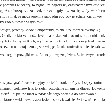
 poranki i wieczory, to sygnał, że najwyższy czas zacząć myśleć o jesi
ę już tak kuszące, a za każdym razem, gdy otwiera się szafę, wzrok co
asny sygnał, że moda jesienna już dudni pod powierzchnią, cierpliwie
 aby zadebiutować w tym roku.
iesiące, jesienny spadek temperatury, to znak, że możesz owinąć się
Co dla niektórych może być miłą odskocznią, po miesiącach ubierania
cych kształt sylwetkach, wyrazistych detalach i luksusowych ulepszen
 sezonu nabierają tempa, sprawiając, że ubieranie się stanie się zabaw
powakacyjne porządki w szafie, to poniżej znajdziesz 6 ciekawych trend
y pożegnać fluorescencyjny odcień limonki, który stał się synonimem
nieniem pięknego lata, to zieleń pozostanie z nami na dłużej. Bowie
zieleń. Jej piękno tkwi w zdolności tego odcienia do zachowania
i, które zwykle towarzyszą jesieni, spodziewaj się, że to właśnie ten k