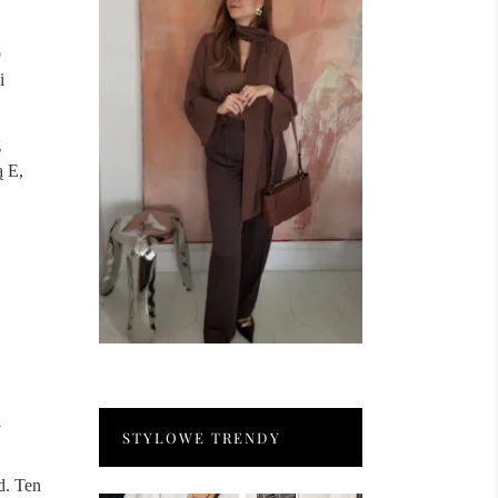
o
i
g
ą E,
i
STYLOWE TRENDY
d. Ten