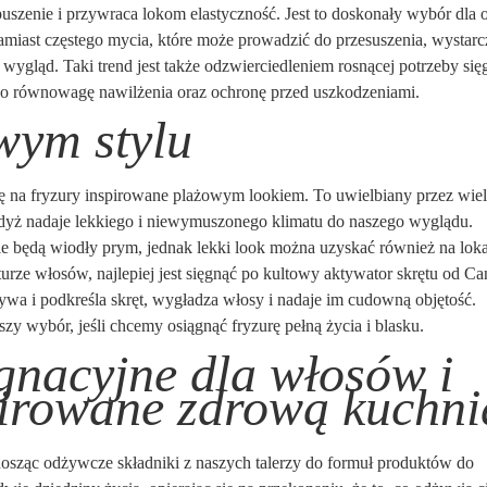
uszenie i przywraca lokom elastyczność. Jest to doskonały wybór dla 
amiast częstego mycia, które może prowadzić do przesuszenia, wystarc
 wygląd. Taki trend jest także odzwierciedleniem rosnącej potrzeby się
ją o równowagę nawilżenia oraz ochronę przed uszkodzeniami.
wym stylu
ię na fryzury inspirowane plażowym lookiem. To uwielbiany przez wie
, gdyż nadaje lekkiego i niewymuszonego klimatu do naszego wyglądu.
ale będą wiodły prym, jednak lekki look można uzyskać również na loka
rze włosów, najlepiej jest sięgnąć po kultowy aktywator skrętu od Ca
wa i podkreśla skręt, wygładza włosy i nadaje im cudowną objętość.
zy wybór, jeśli chcemy osiągnąć fryzurę pełną życia i blasku.
ęgnacyjne dla włosów i
pirowane zdrową kuchni
zenosząc odżywcze składniki z naszych talerzy do formuł produktów do