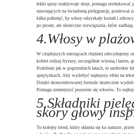
lekki spray reaktywuje skręt, pomaga zredukować p
stawiających na świadomą pielęgnację, ponieważ z
kilka psiknięć, by włosy odzyskały kształt i zdrowy
po proste, ale skuteczne rozwiązania, które zadba
4.Włosy w plażo
W cieplejszych miesiącach chętniej zdecydujemy s
kobiet rodzaj fryzury, szczególnie wiosną i latem
Podobnie jak w poprzednich latach, to surferskie f
sprężynkach. Aby wydobyć najlepszy efekt na tekstu
Dzięki skoncentrowanej formule skutecznie wydoby
Pomaga zmniejszyć puszenie się włosów. To najleps
5.Składniki piel
skóry głowy ins
To kolejny trend, który skłania się ku naturze, pr