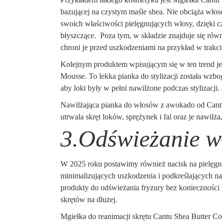
bazującej na czystym maśle shea. Nie obciąża włos
swoich właściwości pielęgnujących włosy, dzięki cz
błyszczące. Poza tym, w składzie znajduje się rów
chroni je przed uszkodzeniami na przykład w trakcie
Kolejnym produktem wpisującym się w ten trend j
Mousse. To lekka pianka do stylizacji została wz
aby loki były w pełni nawilżone podczas stylizacji.
Nawilżająca pianka do włosów z awokado od Cantu j
utrwala skręt loków, sprężynek i fal oraz je nawilż
3.Odświeżanie w
W 2025 roku postawimy również nacisk na pielęgn
minimalizujących uszkodzenia i podkreślających na
produkty do odświeżania fryzury bez konieczności 
skrętów na dłużej.
Mgiełka do reanimacji skrętu Cantu Shea Butter Co