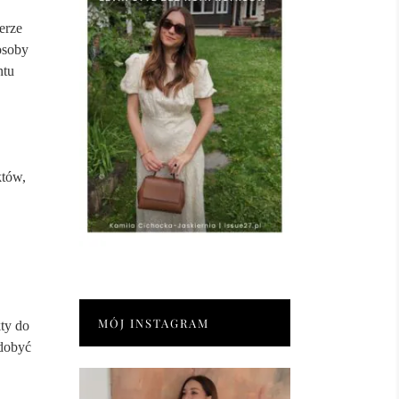
erze
posoby
ntu
któw,
MÓJ INSTAGRAM
ty do
ydobyć