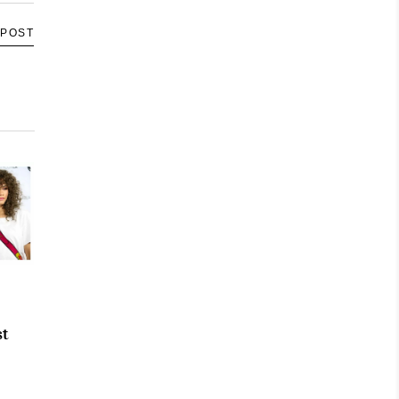
 POST
st