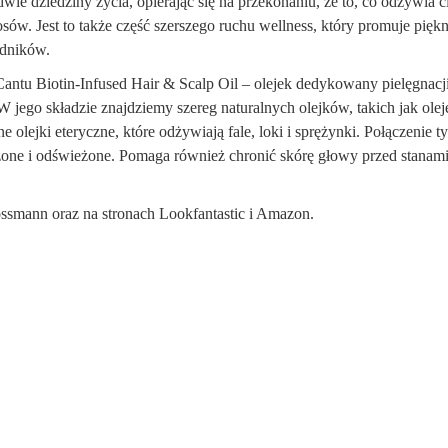
wie dziedziny życia, opierając się na przekonaniu, że to, co odżywia ci
w. Jest to także część szerszego ruchu wellness, który promuje pięk
adników.
Cantu Biotin-Infused Hair & Scalp Oil – olejek dedykowany pielęgnacj
 jego składzie znajdziemy szereg naturalnych olejków, takich jak olej
 olejki eteryczne, które odżywiają fale, loki i sprężynki. Połączenie t
żone i odświeżone. Pomaga również chronić skórę głowy przed stanam
ssmann oraz na stronach Lookfantastic i Amazon.