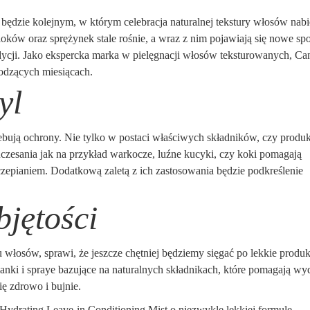
e będzie kolejnym, w którym celebracja naturalnej tekstury włosów nabi
, loków oraz sprężynek stale rośnie, a wraz z nim pojawiają się nowe s
dycji. Jako ekspercka marka w pielęgnacji włosów teksturowanych, Ca
hodzących miesiącach.
yl
rzebują ochrony. Nie tylko w postaci właściwych składników, czy produ
uczesania jak na przykład warkocze, luźne kucyki, czy koki pomagają
aczepianiem. Dodatkową zaletą z ich zastosowania będzie podkreślenie
bjętości
włosów, sprawi, że jeszcze chętniej będziemy sięgać po lekkie produk
 pianki i spraye bazujące na naturalnych składnikach, które pomagają w
ię zdrowo i bujnie.
Hydrating Leave-in Conditioning Mist o niezwykle lekkiej formule,