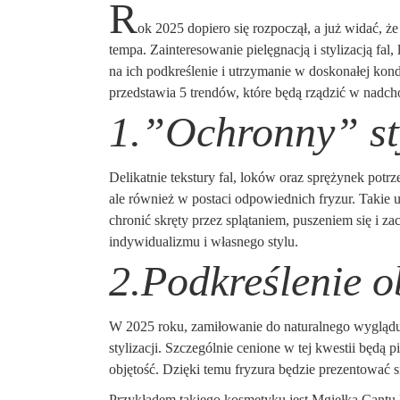
R
ok 2025 dopiero się rozpoczął, a już widać, ż
tempa. Zainteresowanie pielęgnacją i stylizacją fal
na ich podkreślenie i utrzymanie w doskonałej kon
przedstawia 5 trendów, które będą rządzić w nadc
1.”Ochronny” st
Delikatnie tekstury fal, loków oraz sprężynek pot
ale również w postaci odpowiednich fryzur. Takie 
chronić skręty przez splątaniem, puszeniem się i z
indywidualizmu i własnego stylu.
2.Podkreślenie o
W 2025 roku, zamiłowanie do naturalnego wyglądu 
stylizacji. Szczególnie cenione w tej kwestii będą
objętość. Dzięki temu fryzura będzie prezentować s
Przykładem takiego kosmetyku jest Mgiełka Cantu 