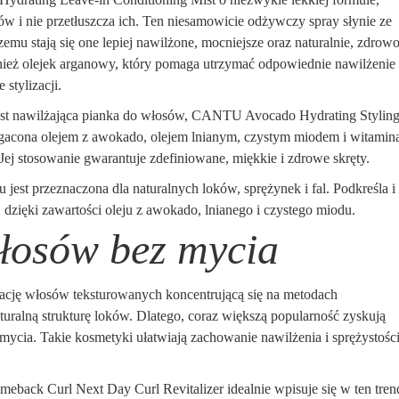
ów i nie przetłuszcza ich. Ten niesamowicie odżywczy spray słynie ze
emu stają się one lepiej nawilżone, mocniejsze oraz naturalnie, zdrow
nież olejek arganowy, który pomaga utrzymać odpowiednie nawilżenie 
 stylizacji.
est nawilżająca pianka do włosów, CANTU Avocado Hydrating Stylin
bogacona olejem z awokado, olejem lnianym, czystym miodem i witamin
 Jej stosowanie gwarantuje zdefiniowane, miękkie i zdrowe skręty.
est przeznaczona dla naturalnych loków, sprężynek i fal. Podkreśla i
a, dzięki zawartości oleju z awokado, lnianego i czystego miodu.
łosów bez mycia
ację włosów teksturowanych koncentrującą się na metodach
turalną strukturę loków. Dlatego, coraz większą popularność zyskują
mycia. Takie kosmetyki ułatwiają zachowanie nawilżenia i sprężystośc
meback Curl Next Day Curl Revitalizer idealnie wpisuje się w ten tren