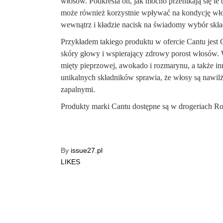
włosów. Podkreśla on, jak mocno przenikają się te d
może również korzystnie wpływać na kondycję włosó
wewnątrz i kładzie nacisk na świadomy wybór skł
Przykładem takiego produktu w ofercie Cantu jest 
skóry głowy i wspierający zdrowy porost włosów. W
mięty pieprzowej, awokado i rozmarynu, a także inne
unikalnych składników sprawia, że włosy są nawil
zapalnymi.
Produkty marki Cantu dostępne są w drogeriach Ro
By
issue27.pl
LIKES