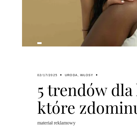
02/17/2025
URODA
,
WŁOSY
5 trendów dla
które zdominu
materiał reklamowy