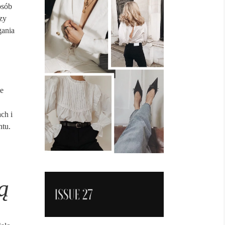
osób
zy
gania
le
ch i
ntu.
ą