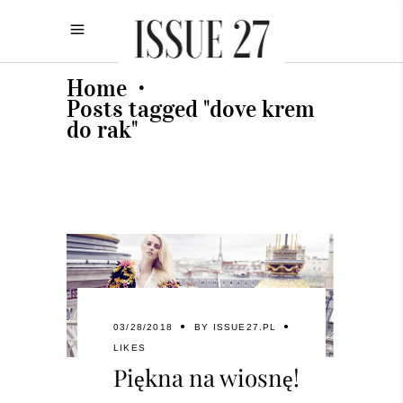
Home
•
Posts tagged "dove krem
do rak"
03/28/2018
BY
ISSUE27.PL
LIKES
Piękna na wiosnę!