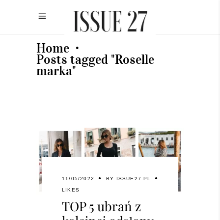
Home
•
Posts tagged "Roselle
marka"
11/05/2022
BY
ISSUE27.PL
LIKES
TOP 5 ubrań z