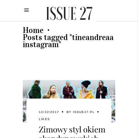
Home
•
Posts tagged "tineandreaa
instagram"
12/22/2017
BY
ISSUE27.PL
LIKES
Zimowy styl okiem