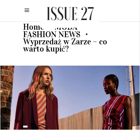
Home
MODA
•
•
FASHION NEWS
•
Wyprzedaż w Zarze – co
warto kupić?