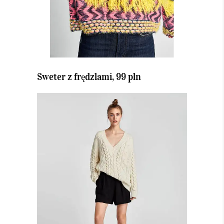
Sweter z frędzlami, 99 pln