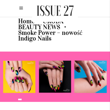
Home
URODA
•
•
BEAUTY NEWS
•
Smoke Power – nowość
Indigo Nails