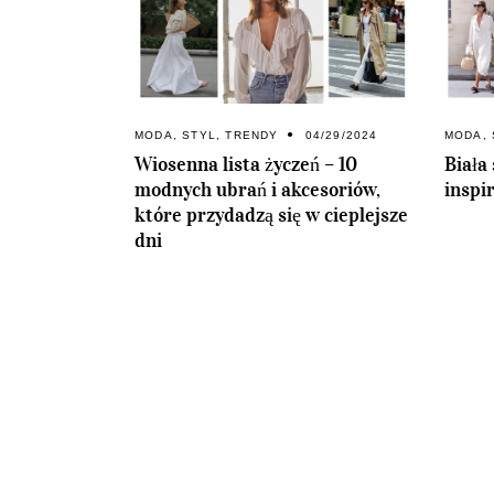
MODA
,
STYL
,
TRENDY
04/29/2024
MODA
,
Wiosenna lista życzeń – 10
Biała
modnych ubrań i akcesoriów,
inspi
które przydadzą się w cieplejsze
dni