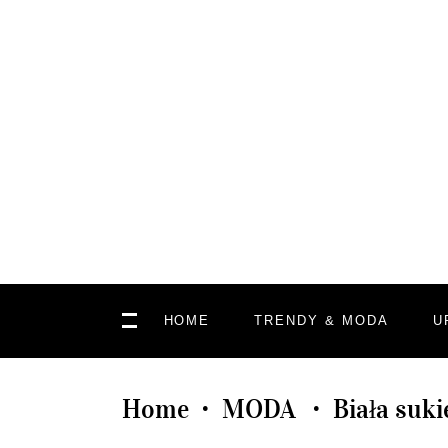
HOME
TRENDY & MODA
U
Home
MODA
Biała suk
•
•