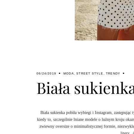
06/24/2019
MODA
,
STREET STYLE
,
TRENDY
Biała sukienk
Biała sukienka pobiła wybiegi i Instagram, zastępując
kiedy to, szczególnie lniane modele o luźnym kroju oka
zwiewny oversize o minimalistycznej formie, niezwykle 
litery 