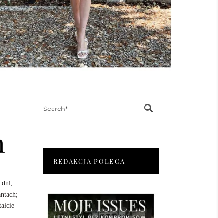
Search
for:
h
REDAKCJA POLECA
 dni,
antach;
ałcie