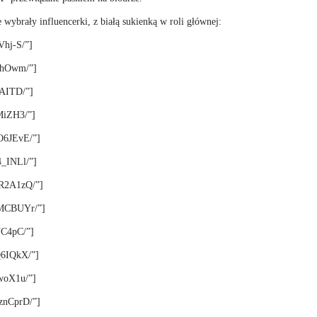
e wybrały influencerki, z białą sukienką w roli głównej:
Vhj-S/”]
lzhOwm/”]
iAITD/”]
cMiZH3/”]
ZO6JEvE/”]
4_INLl/”]
ER2A1zQ/”]
xxMCBUYr/”]
VC4pC/”]
Q6IQkX/”]
rwoX1u/”]
MznCprD/”]