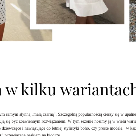
a w kilku wariantac
 tym samym słynną „małą czarną”. Szczególną popularnością cieszy się w upalne
zują się być zbawiennym rozwiązaniem. W tym sezonie nosimy ją w wielu wari
dziewczęce i nawiązujące do letniej stylistyki boho, czy proste modele, w kszt
„A” przewiązane paskiem na biodrze.