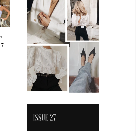
23
 7