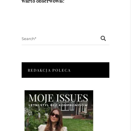
warto obserwować
Search
for:
REDAKCJA POLECA