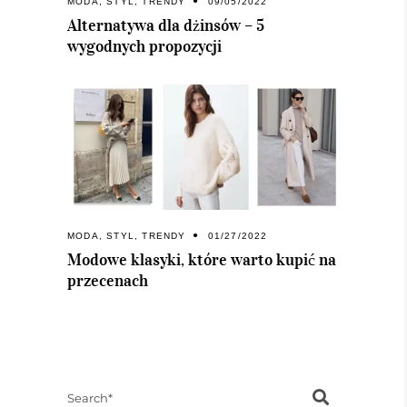
MODA
,
STYL
,
TRENDY
09/05/2022
Alternatywa dla dżinsów – 5
wygodnych propozycji
MODA
,
STYL
,
TRENDY
01/27/2022
Modowe klasyki, które warto kupić na
przecenach
Search