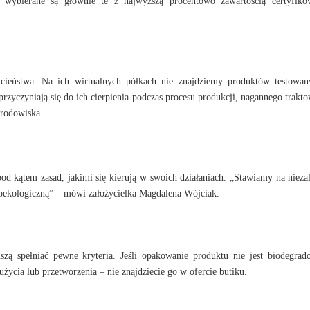
 a wybierane są głównie te z najwyższą procentowo zawartością certyfik
ucieństwa. Na ich wirtualnych półkach nie znajdziemy produktów testowa
przyczyniają się do ich cierpienia podczas procesu produkcji, nagannego trakto
środowiska.
pod kątem zasad, jakimi się kierują w swoich działaniach. „Stawiamy na nieza
proekologiczną” – mówi założycielka Magdalena Wójciak.
szą spełniać pewne kryteria. Jeśli opakowanie produktu nie jest biodegrad
życia lub przetworzenia – nie znajdziecie go w ofercie butiku.