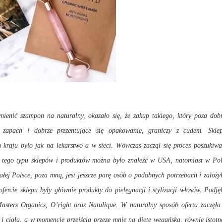
ienić szampon na naturalny, okazało się, że zakup takiego, który poza dob
, zapach i dobrze prezentujące się opakowanie, graniczy z cudem. Skle
 kraju było jak na lekarstwo a w sieci. Wówczas zaczął się proces poszukiwa
j tego typu sklepów i produktów można było znaleźć w USA, natomiast w Pol
ałej Polsce, poza mną, jest jeszcze parę osób o podobnych potrzebach i założ
rcie sklepu były głównie produkty do pielęgnacji i stylizacji włosów. Podj
sters Organics, O’right oraz Natulique. W naturalny sposób oferta zaczęła 
 i ciała, a w momencie przejścia przeze mnie na dietę wegańską, równie istot