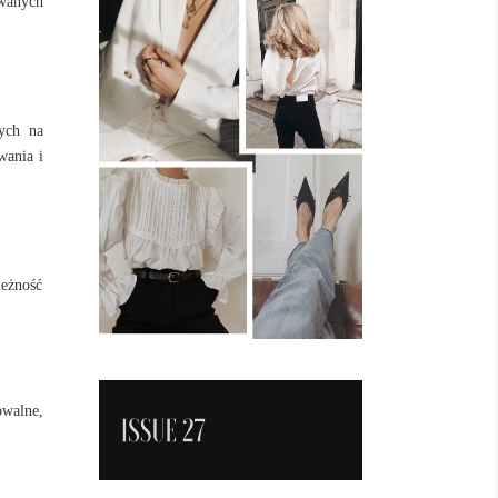
owanych
nych na
wania i
leżność
owalne,