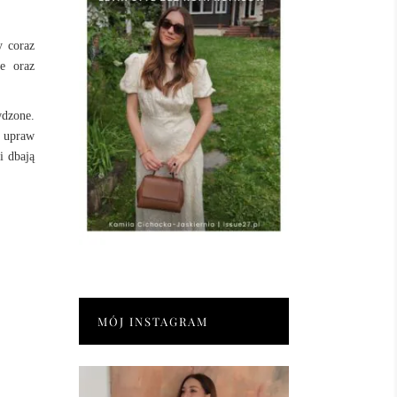
y coraz
we oraz
wdzone.
h upraw
i dbają
MÓJ INSTAGRAM