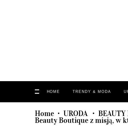
HOME
TRENDY & MODA
U
Home
URODA
BEAUTY
•
•
Beauty Boutique z misją, w 