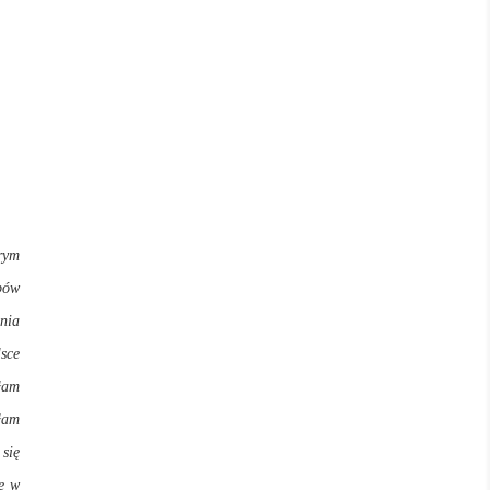
rym
pów
nia
sce
yłam
ęłam
się
ne w