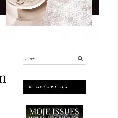
Search
for:
m
REDAKCJA POLECA