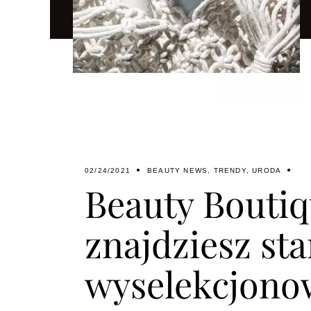
02/24/2021
BEAUTY NEWS
,
TRENDY
,
URODA
Beauty Boutiq
znajdziesz st
wyselekcjono