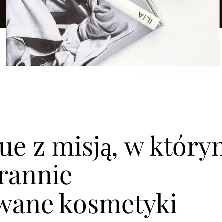
ue z misją, w który
arannie
wane kosmetyki