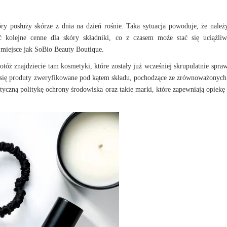
y posłuży skórze z dnia na dzień rośnie. Taka sytuacja powoduje, że należ
ać kolejne cenne dla skóry składniki, co z czasem może stać się uciążli
e miejsce jak
SoBio Beauty Boutique
.
otóż znajdziecie tam kosmetyki, które zostały już wcześniej skrupulatnie spra
ły się produty zweryfikowane pod kątem składu, pochodzące ze zrównoważonyc
tyczną politykę ochrony środowiska oraz takie marki, które zapewniają opiekę 