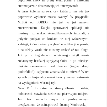
odporność skóry na prądy elektryczne, a następnie
automatycznie dostosowują ich intensywność.
A teraz kolejna sprawa: czy każda z nas wie jak
poprawnie wykonać masaż twarzy? W przypadku
MISIA od FOREO
, nie jest to już naszym
zmartwieniem. Dzięki sparowanej aplikacji nie
musimy już szukać skomplikowanych tutoriali, a
jedynie podążać za krokami w niej wskazanymi.
Zabiegi, które możemy wybrać w aplikacji są proste,
a na efekty wcale nie musimy czekać aż tak długo.
Już po 2 tygodniach codziennego użytkowania
zobaczymy bardziej sprężystą skórę, a po miesiącu
pięknie zarysowany owal twarzy (żegnaj drugi
podbródku!) i spłycone zmarszczki mimiczne! W ten
sposób profesjonalny masaż twarzy mamy dosłownie
na wyciągnięcie własnej ręki.
Nasz MIŚ to ukłon w stronę dbania o siebie,
kobiecości, stawiania siebie na pierwszym miejscu.
Jest tak wszechstronnym i profesjonalnym
urządzeniem, że zainspirował Joannę Mudrowską –