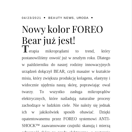
04/23/2021
BEAUTY NEWS
,
URODA
Nowy kolor FOREO
Bear już jest!
T
erapia mikroprądami to trend, który
postanowiliśmy oswoić już w zeszłym roku. Dlatego
w październiku do naszej rodziny innowacyjnych
urządzeń dołączył
BEAR
, czyli masażer w kształcie
misia, który zwiększa produkcję kolagenu, elastyny i
widocznie ujędrnia naszą skórę, poprawiając owal
twarzy. To wszystko zasługa mikroprądów
elektrycznych, które naśladują naturalne procesy
zachodzące w ludzkim ciele. Nie należy się jednak
ich w jakikolwiek sposób obawiać. Dzięki
opatentowanemu przez FOREO systemowi ANTI-
SHOCK™ zaawansowane czujniki skanują i mierzą