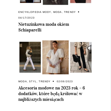
ENCYKLOPEDIA MODY
,
MODA
,
TRENDY
04/17/2023
Nietuzinkowa moda okiem
Schiaparelli
MODA
,
STYL
,
TRENDY
02/06/2023
Akcesoria modowe na 2023 rok – 6
dodatków, które będą królować w
najbliższych miesiącach