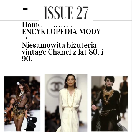
Home
MODA
•
•
ENCYKLOPEDIA MODY
•
Niesamowita biżuteria
vintage Chanel z lat 80. i
90.