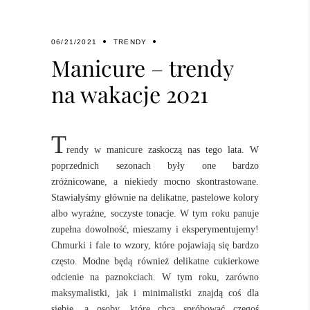
06/21/2021
TRENDY
Manicure – trendy
na wakacje 2021
T
rendy w manicure zaskoczą nas tego lata. W
poprzednich sezonach były one bardzo
zróżnicowane, a niekiedy mocno skontrastowane.
Stawiałyśmy głównie na delikatne, pastelowe kolory
albo wyraźne, soczyste tonacje. W tym roku panuje
zupełna dowolność, mieszamy i eksperymentujemy!
Chmurki i fale to wzory, które pojawiają się bardzo
często. Modne będą również delikatne cukierkowe
odcienie na paznokciach. W tym roku, zarówno
maksymalistki, jak i minimalistki znajdą coś dla
siebie, a osoby, które chcą spróbować czegoś