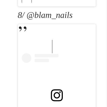
8/ @blam_nails