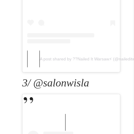
A post shared by ?️‍?Nailed It Warsaw⚡️ (@nailedi
3/ @salonwisla