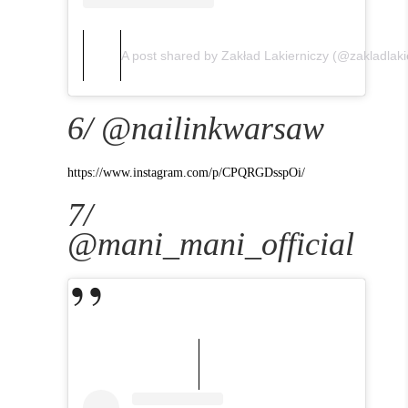
A post shared by Zakład Lakierniczy (@zakladlaki
6/ @nailinkwarsaw
https://www.instagram.com/p/CPQRGDsspOi/
7/
@mani_mani_official