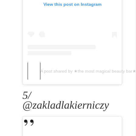
View this post on Instagram
A post shared by ★the most magical beauty bar
5/
@zakladlakierniczy