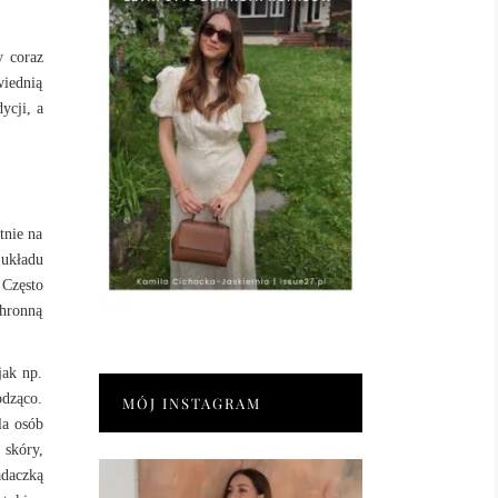
y coraz
wiednią
ycji, a
tnie na
 układu
 Często
chronną
jak np.
odząco.
MÓJ INSTAGRAM
la osób
 skóry,
iadaczką