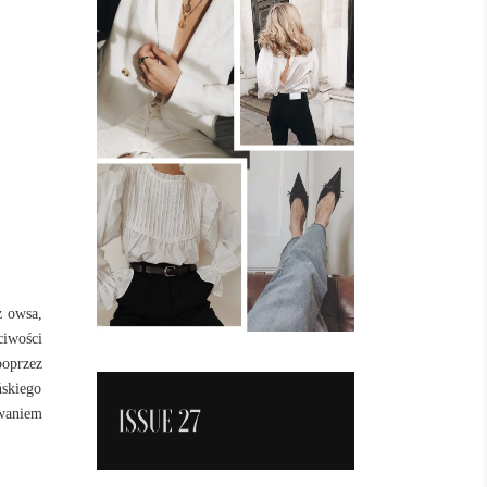
z owsa,
ciwości
poprzez
skiego
waniem