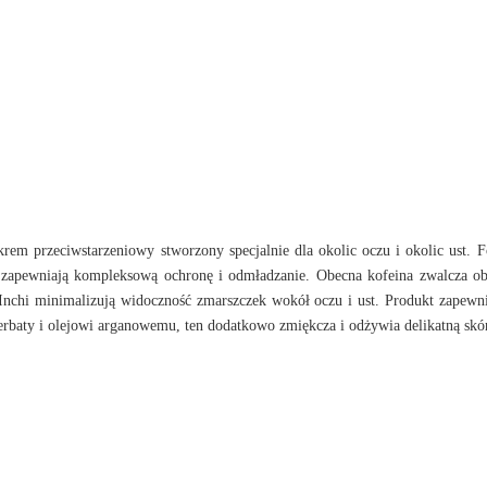
krem przeciwstarzeniowy stworzony specjalnie dla okolic oczu i okolic ust. 
, zapewniają kompleksową ochronę i odmładzanie. Obecna kofeina zwalcza ob
Inchi minimalizują widoczność zmarszczek wokół oczu i ust. Produkt zapewni
herbaty
i olejowi arganowemu, ten dodatkowo zmiękcza i odżywia delikatną skó