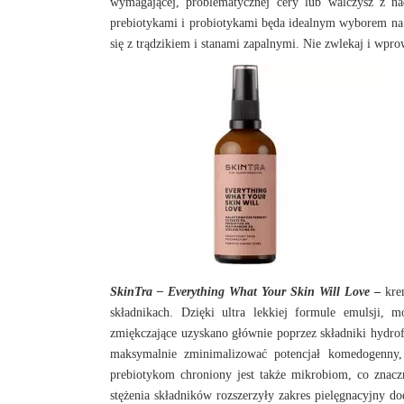
wymagającej, problematycznej cery lub walczysz
z na
prebiotykami i probiotykami będa idealnym wyborem na
się z trądzikiem i stanami zapalnymi. Nie zwlekaj i wp
SkinTra – Everything What Your Skin Will Love
–
kre
składnikach. Dzięki ultra lekkiej formule emulsji, 
zmiękczające uzyskano głównie poprzez składniki hydrof
maksymalnie zminimalizować potencjał komedogenny,
prebiotykom chroniony jest także mikrobiom, co znaczn
stężenia składników rozszerzyły zakres pielęgnacyjny d