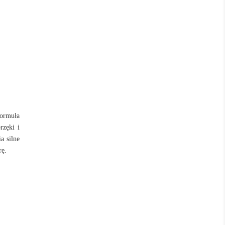
Formuła
rzęki i
a silne
rę.