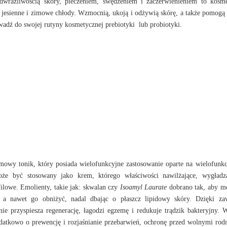
dwrażliwością skóry, pieczeniem, swędzeniem i zaczerwienieniem to kos
 jesienne i zimowe chłody.
Wzmocnią, ukoją i odżywią skórę, a także pomogą
rowadź do swojej rutyny kosmetycznej prebiotyki
lub probiotyki.
mowy tonik, który posiada wielofunkcyjne zastosowanie oparte na wielofunk
może być stosowany jako krem, którego właściwości nawilżające, wygładz
ilowe. Emolienty, takie jak: skwalan czy
Isoamyl Laurate
dobrano tak, aby m
 a nawet go obniżyć, nadal dbając o płaszcz lipidowy skóry. Dzięki za
ie przyspiesza regenerację, łagodzi egzemę i redukuje trądzik bakteryjny. 
odatkowo o prewencję i rozjaśnianie przebarwień, ochronę przed wolnymi rod