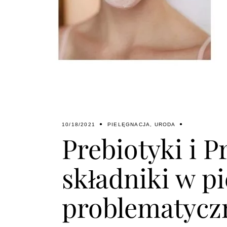
10/18/2021
PIELĘGNACJA
,
URODA
Prebiotyki i 
składniki w pi
problematyczn