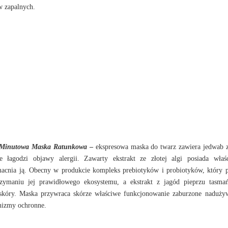
w zapalnych.
0-Minutowa Maska Ratunkowa
–
ekspresowa maska do twarz zawiera jedwab 
e łagodzi objawy alergii. Zawarty ekstrakt ze złotej algi posiada właś
macnia ją. Obecny w produkcie kompleks prebiotyków i probiotyków, który 
ymaniu jej prawidłowego ekosystemu, a ekstrakt z jagód pieprzu tasmań
 skóry. Maska przywraca skórze właściwe
funkcjonowanie zaburzone naduży
anizmy ochronne.