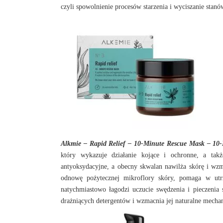
czyli spowolnienie procesów starzenia i wyciszanie stanó
Alkmie – Rapid Relief – 10-Minute Rescue Mask – 1
który wykazuje działanie kojące i ochronne, a takż
antyoksydacyjne, a obecny skwalan nawilża skórę i wz
odnowę pożytecznej mikroflory skóry, pomaga w utrz
natychmiastowo łagodzi uczucie swędzenia i pieczenia
drażniących detergentów i wzmacnia jej naturalne mech