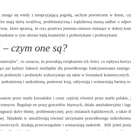
ra zmaga się wtedy
z niesprzyjającą pogodą, suchym powietrzem w domu, cz
tóre mają skórę wrażliwą, problematyczną i trądzikową muszą zadbać o odpo
ywne, które sprawią,
że cera przetrwa jesienno-zimowe miesiące w dobrej kond
tunkiem w tym okresie będą kosmetyki z prebiotykami i probiotykami.
i – czym one są?
ustrojów”, co oznacza, że powodują zwiększenie ich ilości, co wpływa korzys
jące już kultury bakterii niezbędne dla prawidłowego funkcjonowania naszego
 prebiotyki i probiotyki wykorzystuje się także
w formułach kosmetycznych.
rą podrażnioną i uszkodzoną, ponieważ koją, odżywiają i wzmacniają barierę o
anym przez marki koreańskie i coraz częściej również przez marki polskie, 
actomyces. Reguluje on pracę gruczołów łojowych, działa antybakteryjnie i łag
gnacji skóry tłustej, problematycznej, przy zmianach trądzikowych, a także d
ej. Składniki te umożliwiają również utrzymanie prawidłowego mikrobiomu
otwórczych, działają przeciwzapalnie i wzmacniają naskórek.
Jeśli jesteś pos