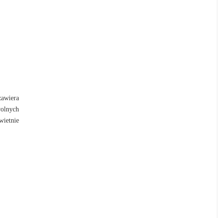
zawiera
wolnych
wietnie