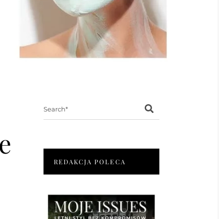
Search
for:
e
REDAKCJA POLECA