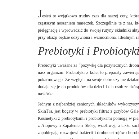
J
esień to wyjątkowo trudny czas dla naszej cery, któ
częstszym noszeniem maseczek. Szczególnie te z nas, k
pielęgnację
i wprowadzić do swojej rutyny składniki akt
przy okazji będzie odżywiona i wzmocniona. Idealnym ra
Prebiotyki i Probiotyk
Prebiotyki uważane za ”pożywkę dla pożytecznych drobno
nasz organizm.
Probiotyki z kolei to preparaty zawiera
pokarmowego. Ze względu na swoje dobroczynne działanie
dodaje się je do produktów dla dzieci i dla osób ze skó
naskórka.
Jednym z najbardziej cenionych składników wykorzystyw
SkinTra, jest bogaty w prebiotyki filtrat z grzybów Gal
Kosmetyki z prebiotykami i probiotykami pomogą w pielę
z Atopowym Zapaleniem Skóry, wrażliwej, a także such
zapobiegają rozwojowi bakterii
i drobnoustrojów chorob