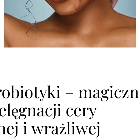
Probiotyki – magiczn
elęgnacji cery
ej i wrażliwej