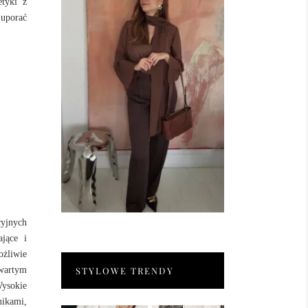
metyki
z
 uporać
cyjnych
ające i
ożliwie
wartym
STYLOWE TRENDY
Wysokie
nikami,