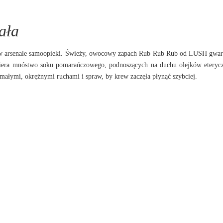
ała
k w arsenale samoopieki. Świeży, owocowy zapach Rub Rub Rub od LUSH gwar
wiera mnóstwo soku pomarańczowego, podnoszących na duchu olejków eteryc
małymi, okrężnymi ruchami i spraw, by krew zaczęła płynąć szybciej.