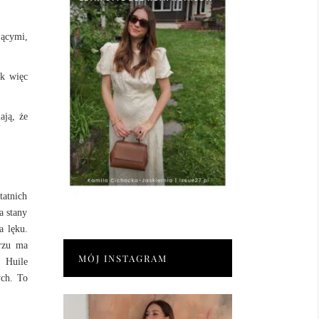
jącymi,
ak więc
ają, że
tatnich
a stany
a lęku.
trzu ma
MÓJ INSTAGRAM
e Huile
ych. To