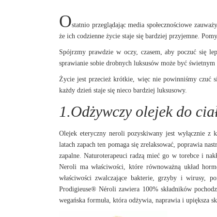
O
statnio przeglądając media społecznościowe zauważy
że ich codzienne życie staje się bardziej przyjemne. Pom
Spójrzmy prawdzie w oczy, czasem, aby poczuć się lepi
sprawianie sobie drobnych luksusów może być świetnym 
Życie jest przecież krótkie, więc nie powinniśmy czuć 
każdy dzień staje się nieco bardziej luksusowy.
1.Odżywczy olejek do cia
Olejek eteryczny neroli pozyskiwany jest wyłącznie z
latach zapach ten pomaga się zrelaksować, poprawia nast
zapalne. Naturoterapeuci radzą mieć go w torebce i nak
Neroli ma właściwości, które równoważną układ hormo
właściwości zwalczające bakterie, grzyby i wirusy, p
Prodigieuse® Néroli zawiera 100% składników pochodz
wegańska formuła, która odżywia, naprawia i upiększa skó