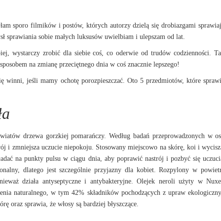
łam sporo filmików i postów, których autorzy dzielą się drobiazgami sprawia
ysł sprawiania sobie małych luksusów uwielbiam i ulepszam od lat.
ej, wystarczy zrobić dla siebie coś, co oderwie od trudów codzienności. T
sposobem na zmianę przeciętnego dnia w coś znacznie lepszego!
się winni, jeśli mamy ochotę porozpieszczać. Oto 5 przedmiotów, które sprawi
ła
 kwiatów drzewa gorzkiej pomarańczy. Według badań przeprowadzonych w os
rój i zmniejsza uczucie niepokoju. Stosowany miejscowo na skórę, koi i wycisz
ładać na punkty pulsu w ciągu dnia, aby poprawić nastrój i pozbyć się uczuci
nalny, dlatego jest szczególnie przyjazny dla kobiet. Rozpylony w powie
onieważ działa antyseptyczne i antybakteryjne. Olejek neroli użyty w Nux
enia naturalnego, w tym 42% składników pochodzących z upraw ekologiczn
rę oraz sprawia, że włosy są bardziej błyszczące.