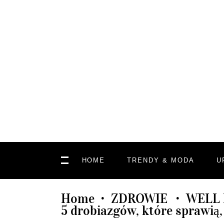
HOME
TRENDY & MODA
U
Home
ZDROWIE
WELL 
•
•
5 drobiazgów, które sprawią,