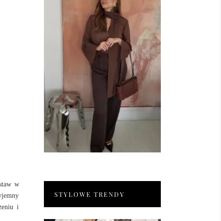
estaw w
STYLOWE TRENDY
zyjemny
zeniu i