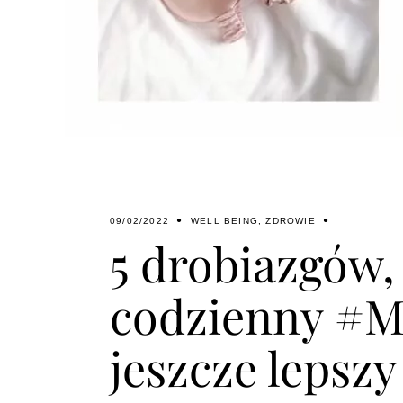
09/02/2022
WELL BEING
,
ZDROWIE
5 drobiazgów, 
codzienny #Me
jeszcze lepszy