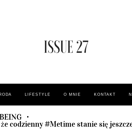
RODA
LIFESTYLE
O MNIE
KONTAKT
BEING
•
 że codzienny #Metime stanie się jeszcze