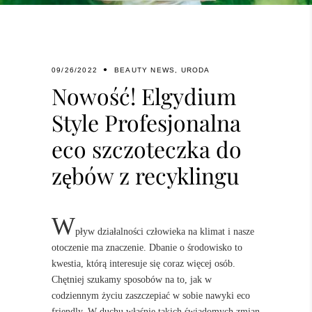
09/26/2022
BEAUTY NEWS
,
URODA
Nowość! Elgydium
Style Profesjonalna
eco szczoteczka do
zębów z recyklingu
W
pływ działalności człowieka na klimat i nasze
otoczenie ma znaczenie. Dbanie o środowisko to
kwestia, którą interesuje się coraz więcej osób.
Chętniej szukamy sposobów na to, jak w
codziennym życiu zaszczepiać w sobie nawyki eco
friendly. W duchu właśnie takich świadomych zmian