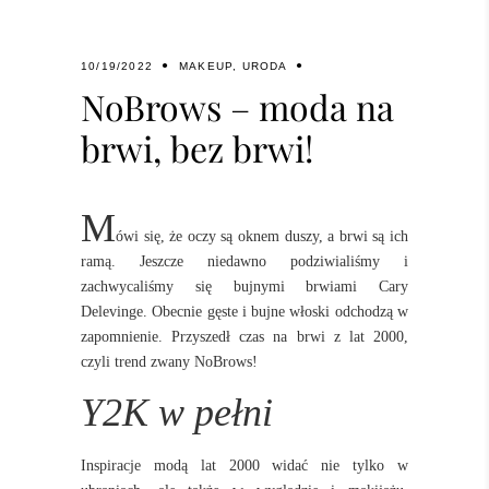
10/19/2022
MAKEUP
,
URODA
NoBrows – moda na
brwi, bez brwi!
M
ówi się, że oczy są oknem duszy, a brwi są ich
ramą. Jeszcze niedawno podziwialiśmy i
zachwycaliśmy się bujnymi
brwiami
Cary
Delevinge. Obecnie gęste i bujne włoski odchodzą w
zapomnienie. Przyszedł czas na brwi z lat 2000,
czyli trend zwany NoBrows!
Y2K w pełni
Inspiracje modą lat 2000 widać nie tylko w