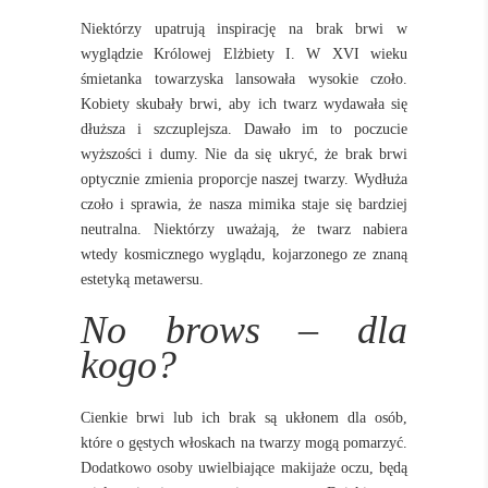
Niektórzy upatrują inspirację na brak brwi w
wyglądzie Królowej Elżbiety I. W XVI wieku
śmietanka towarzyska lansowała wysokie czoło.
Kobiety skubały brwi, aby ich twarz wydawała się
dłuższa i szczuplejsza. Dawało im to poczucie
wyższości i dumy. Nie da się ukryć, że brak brwi
optycznie zmienia proporcje naszej twarzy. Wydłuża
czoło i sprawia, że nasza mimika staje się bardziej
neutralna. Niektórzy uważają, że twarz nabiera
wtedy kosmicznego wyglądu, kojarzonego ze znaną
estetyką metawersu.
No brows – dla
kogo?
Cienkie brwi lub ich brak są ukłonem dla osób,
które o gęstych włoskach na twarzy mogą pomarzyć.
Dodatkowo osoby uwielbiające makijaże oczu, będą