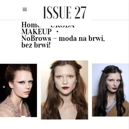
Home
URODA
•
•
MAKEUP
•
NoBrows – moda na brwi,
bez brwi!