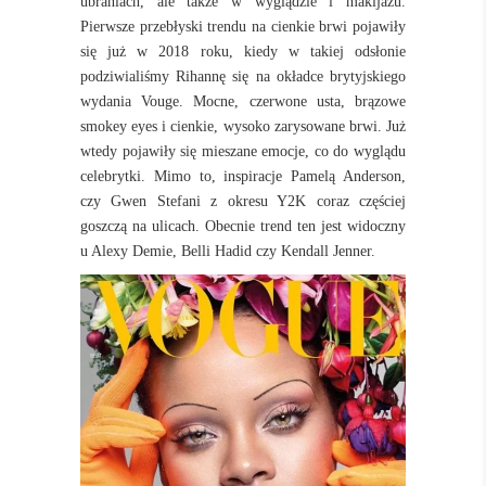
ubraniach, ale także w wyglądzie i makijażu.
Pierwsze przebłyski trendu na cienkie brwi pojawiły
się już w 2018 roku, kiedy w takiej odsłonie
podziwialiśmy Rihannę się na okładce brytyjskiego
wydania Vouge. Mocne, czerwone usta, brązowe
smokey eyes i cienkie, wysoko zarysowane brwi. Już
wtedy pojawiły się mieszane emocje, co do wyglądu
celebrytki. Mimo to, inspiracje Pamelą Anderson,
czy Gwen Stefani z okresu Y2K coraz częściej
goszczą na ulicach. Obecnie trend ten jest widoczny
u Alexy Demie, Belli Hadid czy Kendall Jenner.