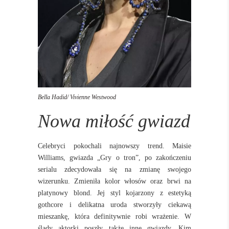
Bella Hadid/ Vivienne Westwood
Nowa miłość gwiazd
Celebryci pokochali najnowszy trend. Maisie
Williams, gwiazda „Gry o tron”, po zakończeniu
serialu zdecydowała się na zmianę swojego
wizerunku. Zmieniła kolor włosów oraz brwi na
platynowy blond. Jej styl kojarzony z estetyką
gothcore i delikatna uroda stworzyły ciekawą
mieszankę, która definitywnie robi wrażenie. W
ślady aktorki poszły także inne gwiazdy. Kim