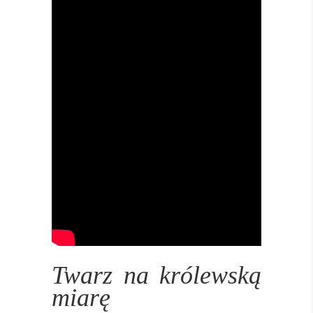
Twarz na królewską
miarę