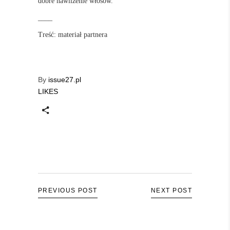
dobre nawilżenie włosów.
____
Treść: materiał partnera
By
issue27.pl
LIKES
PREVIOUS POST
NEXT POST