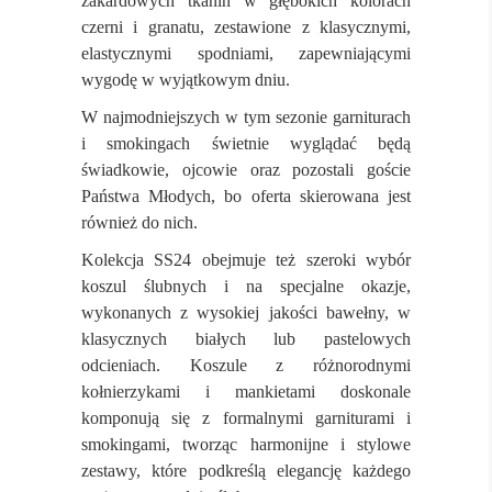
żakardowych tkanin w głębokich kolorach
czerni i granatu, zestawione z klasycznymi,
elastycznymi spodniami, zapewniającymi
wygodę w wyjątkowym dniu.
W najmodniejszych w tym sezonie garniturach
i smokingach świetnie wyglądać będą
świadkowie, ojcowie oraz pozostali goście
Państwa Młodych, bo oferta skierowana jest
również do nich.
Kolekcja SS24 obejmuje też szeroki wybór
koszul ślubnych i na specjalne okazje,
wykonanych z wysokiej jakości bawełny, w
klasycznych białych lub pastelowych
odcieniach. Koszule z różnorodnymi
kołnierzykami i mankietami doskonale
komponują się z formalnymi garniturami i
smokingami, tworząc harmonijne i stylowe
zestawy, które podkreślą elegancję każdego