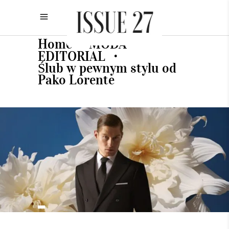
Home
MODA
•
•
EDITORIAL
•
Ślub w pewnym stylu od
Pako Lorente