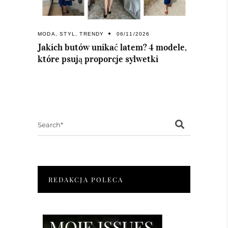
MODA
,
STYL
,
TRENDY
06/11/2026
Jakich butów unikać latem? 4 modele,
które psują proporcje sylwetki
Search
for:
REDAKCJA POLECA