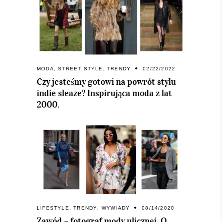
MODA
,
STREET STYLE
,
TRENDY
02/22/2022
Czy jesteśmy gotowi na powrót stylu
indie sleaze? Inspirująca moda z lat
2000.
LIFESTYLE
,
TRENDY
,
WYWIADY
08/14/2020
Zawód – fotograf mody ulicznej. O