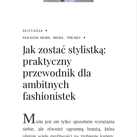
02/27/2024
FASHION NEWS
,
MODA
,
TRENDY
Jak zostać stylistką:
praktyczny
przewodnik dla
ambitnych
fashionistek
M
oda jest nie tylko sposobem wyrażania
siebie, ale również ogromną branżą, która
oferuje wiele możliwości na zrobienie kariery.