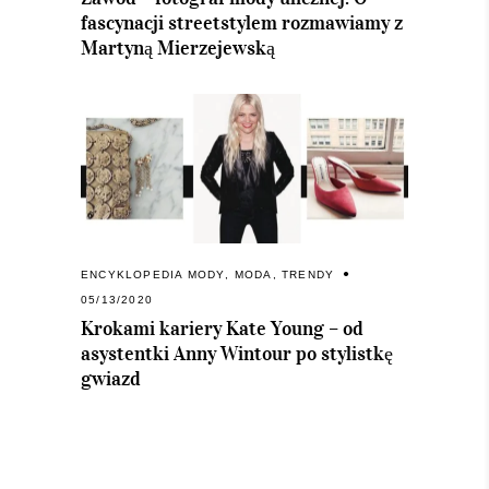
fascynacji streetstylem rozmawiamy z
Martyną Mierzejewską
ENCYKLOPEDIA MODY
,
MODA
,
TRENDY
05/13/2020
Krokami kariery Kate Young – od
asystentki Anny Wintour po stylistkę
gwiazd