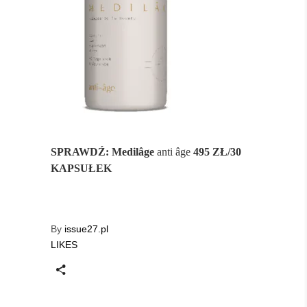
SPRAWDŹ: Medilâge
anti âge
495 ZŁ/30
KAPSUŁEK
By
issue27.pl
LIKES