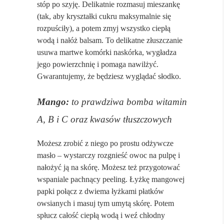
stóp po szyję. Delikatnie rozmasuj mieszankę
(tak, aby kryształki cukru maksymalnie się
rozpuściły), a potem zmyj wszystko ciepłą
wodą i nałóż balsam. To delikatne złuszczanie
usuwa martwe komórki naskórka, wygładza
jego powierzchnię i pomaga nawilżyć.
Gwarantujemy, że będziesz wyglądać słodko.
Mango:
to prawdziwa bomba witamin
A, B i C oraz kwasów tłuszczowych
Możesz zrobić z niego po prostu odżywcze
masło – wystarczy rozgnieść owoc na pulpę i
nałożyć ją na skórę. Możesz też przygotować
wspaniale pachnący peeling. Łyżkę mangowej
papki połącz z dwiema łyżkami płatków
owsianych i masuj tym umytą skórę. Potem
spłucz całość ciepłą wodą i weź chłodny