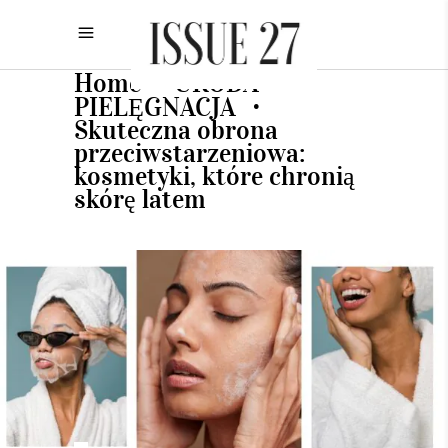
Home
URODA
•
•
PIELĘGNACJA
•
Skuteczna obrona
przeciwstarzeniowa:
kosmetyki, które chronią
skórę latem