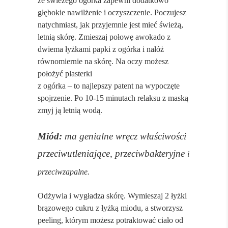
ze świeżego ogórka zapewni dodatkowo
głębokie nawilżenie i oczyszczenie. Poczujesz
natychmiast, jak przyjemnie jest mieć świeżą,
letnią skórę. Zmieszaj połowę awokado z
dwiema łyżkami papki z ogórka i nałóż
równomiernie na skórę. Na oczy możesz
położyć plasterki
z ogórka – to najlepszy patent na wypoczęte
spojrzenie. Po 10-15 minutach relaksu z maską
zmyj ją letnią wodą.
Miód:
ma genialne wręcz właściwości
przeciwutleniające, przeciwbakteryjne
i
przeciwzapalne.
Odżywia i wygładza skórę. Wymieszaj 2
łyżki
brązowego cukru z łyżką miodu, a stworzysz
peeling, którym możesz potraktować ciało od