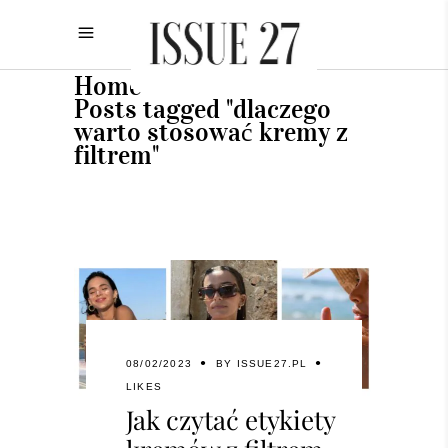
Home
•
Posts tagged "dlaczego
warto stosować kremy z
filtrem"
08/02/2023
BY
ISSUE27.PL
LIKES
Jak czytać etykiety