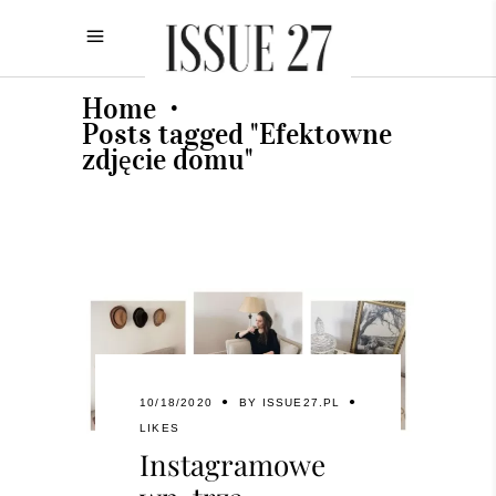
Home
•
Posts tagged "Efektowne
zdjęcie domu"
10/18/2020
BY
ISSUE27.PL
LIKES
Instagramowe