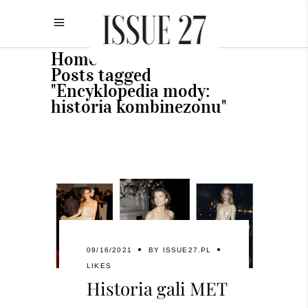
Home
•
Posts tagged
"Encyklopedia mody:
historia kombinezonu"
09/16/2021
BY
ISSUE27.PL
LIKES
Historia gali MET