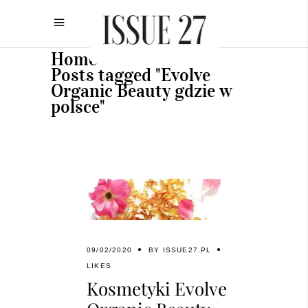
Home
•
Posts tagged "Evolve
Organic Beauty gdzie w
polsce"
09/02/2020
BY
ISSUE27.PL
LIKES
Kosmetyki Evolve