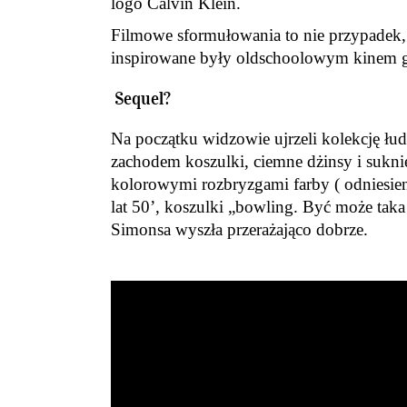
logo Calvin Klein.
Filmowe sformułowania to nie przypadek,
inspirowane były oldschoolowym kinem g
Sequel?
Na początku widzowie ujrzeli kolekcję łu
zachodem koszulki, ciemne dżinsy i suknie
kolorowymi rozbryzgami farby ( odniesien
lat 50’, koszulki „bowling. Być może taka
Simonsa wyszła przerażająco dobrze.