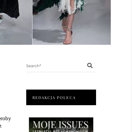
Search
for:
REDAKCJA POLECA
eroby
z