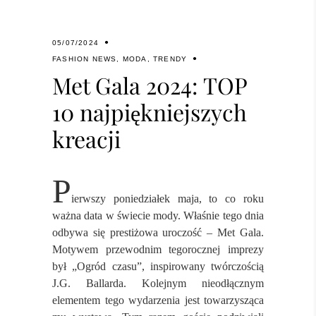
05/07/2024
FASHION NEWS
,
MODA
,
TRENDY
Met Gala 2024: TOP
10 najpiękniejszych
kreacji
P
ierwszy poniedziałek maja, to co roku
ważna data w świecie mody. Właśnie tego dnia
odbywa się prestiżowa uroczość – Met Gala.
Motywem przewodnim tegorocznej imprezy
był „Ogród czasu”, inspirowany twórczością
J.G. Ballarda. Kolejnym nieodłącznym
elementem tego wydarzenia jest towarzysząca