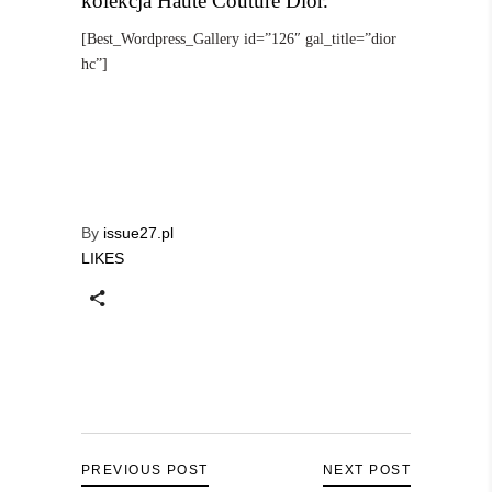
kolekcja Haute Couture Dior.
[Best_Wordpress_Gallery id=”126″ gal_title=”dior
hc”]
By
issue27.pl
LIKES
PREVIOUS POST
NEXT POST