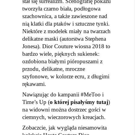
stał się surrealizm. Scenografię pokazu
tworzyła czarno biała, podłogowa
szachownica, a także zawieszone nad
nią klatki dla ptaków i sztuczne tynki.
Niektóre z modelek miały na twarzach
delikatne maski (autorstwa Stephena
Jonesa). Dior Couture wiosna 2018 to
bardzo wiele, pięknych sukienek:
ozdobiona białymi pióropuszami z
przodu, delikatne, mroczne
szyfonowe, w kolorze ecru, z długimi
rękawami.
Nawiązując do kampanii #MeToo i
Time’s Up (
o której pisałyśmy tutaj
)
na widowni można dostrzec gości w
ciemnych, wieczorowych kreacjach.
Zobaczcie, jak wygląda niesamowita