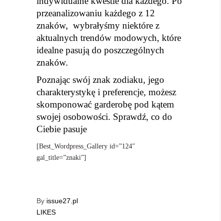
indywidualne kwestie dla każdego. Po
przeanalizowaniu każdego z 12
znaków, wybrałyśmy niektóre z
aktualnych trendów modowych, które
idealne pasują do poszczególnych
znaków.
Poznając swój znak zodiaku, jego
charakterystykę i preferencje, możesz
skomponować garderobę pod kątem
swojej osobowości. Sprawdź, co do
Ciebie pasuje
[Best_Wordpress_Gallery id=”124″
gal_title=”znaki”]
By
issue27.pl
LIKES