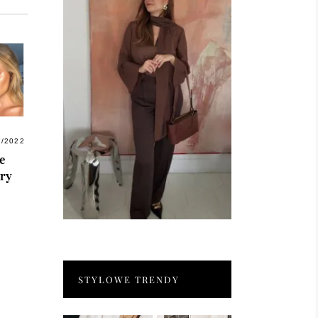
7/2022
e
óry
STYLOWE TRENDY