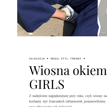
03/26/2018
MODA
,
STYL
,
TRENDY
Wiosna okiem 
GIRLS
Z nadejściem najpiękniejszej pory roku, czyli wiosny z
kochamy styl francuskich influencerek postanowiłyśmy
oraz odtwarzamy ich stylizacje!