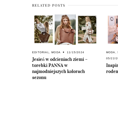
RELATED POSTS
EDITORIAL
,
MODA
11/15/2024
MODA
,
Jesień w odcieniach ziemi –
05/22/
torebki PANNA w
Inspir
najmodniejszych kolorach
rodem
sezonu