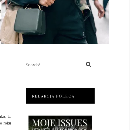
Search
for:
REDAKCJA POLECA
ako, że
go roku