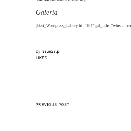
Galeria
[Best_Wordpress_Gallery id=”184″ gal_title=”wiosna fren
By
issue27.pl
LIKES
PREVIOUS POST