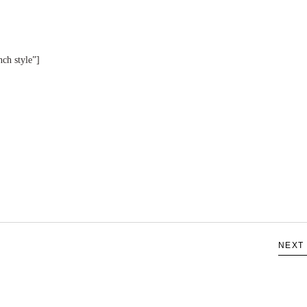
ch style”]
NEXT