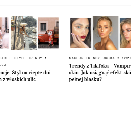
STREET STYLE
,
TRENDY
MAKEUP
,
TRENDY
,
URODA
12/2
Trendy z TikToka – Vampir
2023
acje: Styl na ciepłe dni
skin. Jak osiągnąć efekt sk
 z włoskich ulic
pełnej blasku?