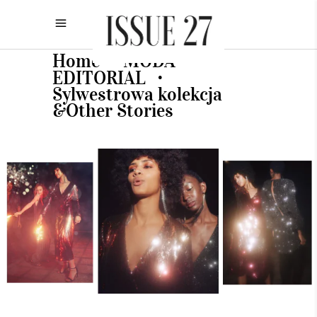
Home
MODA
•
•
EDITORIAL
•
Sylwestrowa kolekcja
&Other Stories