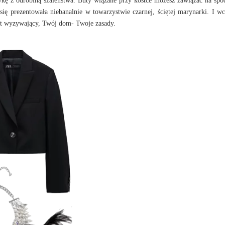
asykę z odrobiną szaleństwa. Buty wiązane przy kostce możesz zawiązać na spo
 się prezentowała niebanalnie w towarzystwie czarnej, ściętej marynarki. I wc
byt wyzywający, Twój dom- Twoje zasady.