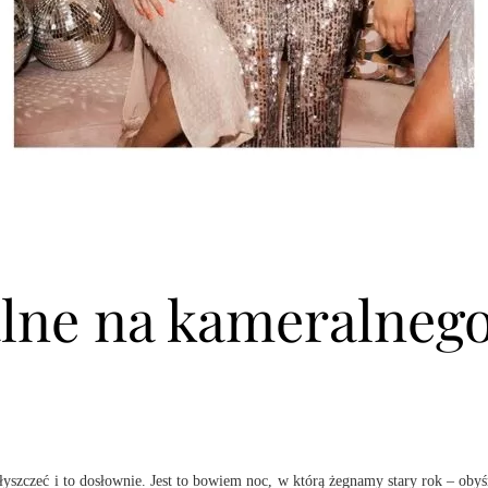
ealne na kameralneg
błyszczeć i to dosłownie. Jest to bowiem noc, w którą żegnamy stary rok – oby