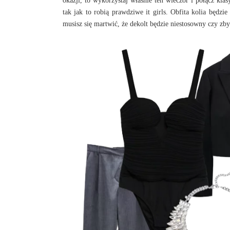
okazji, to wykorzystaj właśnie ten wieczór i połącz kl
tak jak to robią prawdziwe it girls. Obfita kolia będzie
musisz się martwić, że dekolt będzie niestosowny czy z