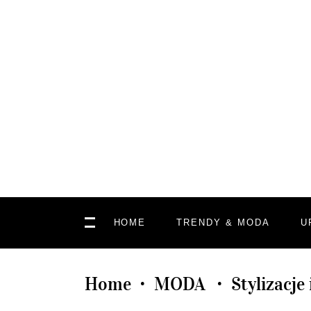
HOME
TRENDY & MODA
U
Home
MODA
Stylizacj
•
•