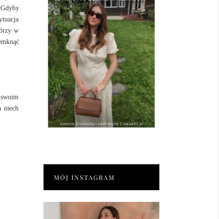
. Gdyby
ytuacja
tórzy w
emknąć
w swoim
a niech
MÓJ INSTAGRAM