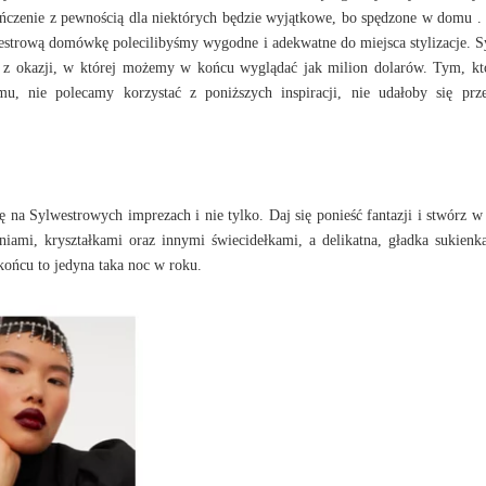
ończenie z pewnością dla niektórych będzie wyjątkowe, bo spędzone w domu 
ylwestrową domówkę polecilibyśmy wygodne i adekwatne do miejsca stylizacje. S
a z okazji, w której możemy w końcu wyglądać jak milion dolarów. Tym, k
, nie polecamy korzystać z poniższych inspiracji, nie udałoby się prz
ę na Sylwestrowych imprezach i nie tylko. Daj się ponieść fantazji i stwórz 
niami, kryształkami oraz innymi świecidełkami, a delikatna, gładka sukienk
 końcu to jedyna taka noc w roku.