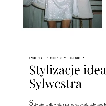
12/31/2020
MODA
,
STYL
,
TRENDY
Stylizacje id
Sylwestra
S
ylwester to dla wielu z nas jedyna okazja, żeby móc 