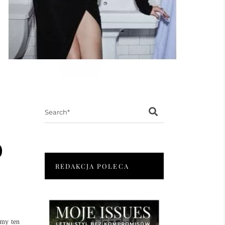
Search
for:
o
REDAKCJA POLECA
śmy ten