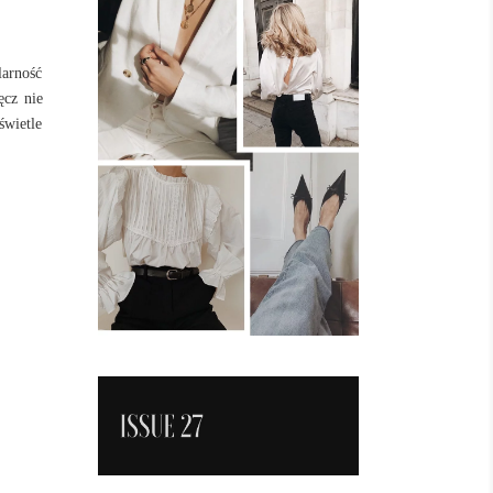
larność
ęcz nie
świetle