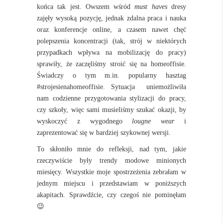
końca tak jest. Owszem wśród
must haves
dresy
zajęły wysoką pozycję, jednak zdalna praca i nauka
oraz konferencje online, a czasem nawet chęć
polepszenia koncentracji (tak, strój w niektórych
przypadkach wpływa na mobilizację do pracy)
sprawiły, że zaczęliśmy stroić się na homeoffisie.
Świadczy o tym m.in. popularny hasztag
#strojesienahomeoffisie. Sytuacja uniemożliwiła
nam codzienne przygotowania stylizacji do pracy,
czy szkoły, więc sami musieliśmy szukać okazji, by
wyskoczyć z wygodnego
lougne wear
i
zaprezentować się w bardziej szykownej wersji.
To skłoniło mnie do refleksji, nad tym, jakie
rzeczywiście były trendy modowe minionych
miesięcy.
Wszystkie moje spostrzeżenia zebrałam w
jednym miejscu i przedstawiam w poniższych
akapitach. Sprawdźcie, czy czegoś nie pominęłam
😉