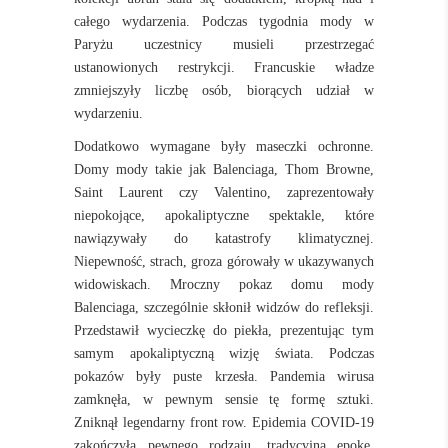
całego wydarzenia. Podczas tygodnia mody w
Paryżu uczestnicy musieli przestrzegać
ustanowionych restrykcji. Francuskie władze
zmniejszyły liczbę osób, biorących udział w
wydarzeniu.
Dodatkowo wymagane były maseczki ochronne.
Domy mody takie jak Balenciaga, Thom Browne,
Saint Laurent czy Valentino, zaprezentowały
niepokojące, apokaliptyczne spektakle, które
nawiązywały do katastrofy klimatycznej.
Niepewność, strach, groza górowały w ukazywanych
widowiskach. Mroczny pokaz domu mody
Balenciaga, szczególnie skłonił widzów do refleksji.
Przedstawił wycieczkę do piekła, prezentując tym
samym apokaliptyczną wizję świata. Podczas
pokazów były puste krzesła. Pandemia wirusa
zamknęła, w pewnym sensie tę formę sztuki.
Zniknął legendarny front row. Epidemia COVID-19
zakończyła pewnego rodzaju, tradycyjną epokę.