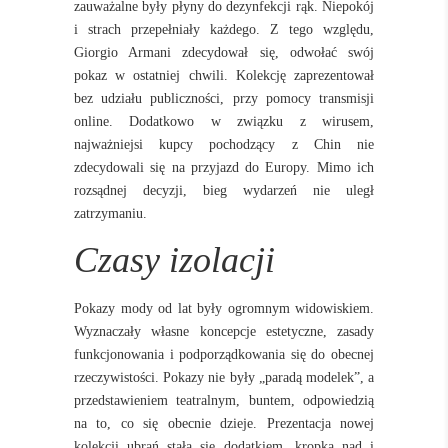
zauważalne były płyny do dezynfekcji rąk. Niepokój
i strach przepełniały każdego. Z tego względu,
Giorgio Armani zdecydował się, odwołać swój
pokaz w ostatniej chwili. Kolekcję zaprezentował
bez udziału publiczności, przy pomocy transmisji
online. Dodatkowo w związku z wirusem,
najważniejsi kupcy pochodzący z Chin nie
zdecydowali się na przyjazd do Europy. Mimo ich
rozsądnej decyzji, bieg wydarzeń nie uległ
zatrzymaniu.
Czasy izolacji
Pokazy mody od lat były ogromnym widowiskiem.
Wyznaczały własne koncepcje estetyczne, zasady
funkcjonowania i podporządkowania się do obecnej
rzeczywistości. Pokazy nie były „paradą modelek”, a
przedstawieniem teatralnym, buntem, odpowiedzią
na to, co się obecnie dzieje. Prezentacja nowej
kolekcji ubrań stała się dodatkiem, kropką nad i