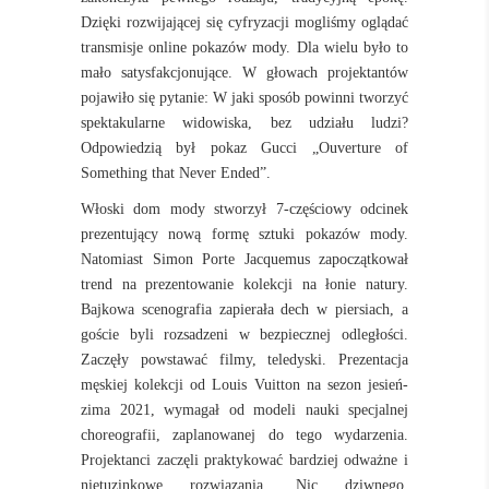
Dzięki rozwijającej się cyfryzacji mogliśmy oglądać
transmisje online pokazów mody. Dla wielu było to
mało satysfakcjonujące. W głowach projektantów
pojawiło się pytanie: W jaki sposób powinni tworzyć
spektakularne widowiska, bez udziału ludzi?
Odpowiedzią był pokaz Gucci „Ouverture of
Something that Never Ended”.
Włoski dom mody stworzył 7-częściowy odcinek
prezentujący nową formę sztuki pokazów mody.
Natomiast Simon Porte Jacquemus zapoczątkował
trend na prezentowanie kolekcji na łonie natury.
Bajkowa scenografia zapierała dech w piersiach, a
goście byli rozsadzeni w bezpiecznej odległości.
Zaczęły powstawać filmy, teledyski. Prezentacja
męskiej kolekcji od Louis Vuitton na sezon jesień-
zima 2021, wymagał od modeli nauki specjalnej
choreografii, zaplanowanej do tego wydarzenia.
Projektanci zaczęli praktykować bardziej odważne i
nietuzinkowe rozwiązania. Nic dziwnego.