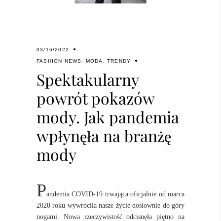
03/16/2022
FASHION NEWS
,
MODA
,
TRENDY
Spektakularny
powrót pokazów
mody. Jak pandemia
wpłynęła na branżę
mody
P
andemia COVID-19 trwająca oficjalnie od marca
2020 roku wywróciła nasze życie dosłownie do góry
nogami. Nowa rzeczywistość odcisnęła piętno na