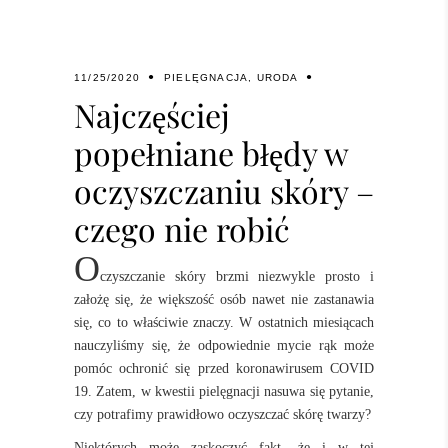
11/25/2020
PIELĘGNACJA
,
URODA
Najczęściej
popełniane błędy w
oczyszczaniu skóry –
czego nie robić
O
czyszczanie skóry brzmi niezwykle prosto i
założę się, że większość osób nawet nie zastanawia
się, co to właściwie znaczy. W ostatnich miesiącach
nauczyliśmy się, że odpowiednie mycie rąk może
pomóc ochronić się przed koronawirusem COVID
19. Zatem, w kwestii pielęgnacji nasuwa się pytanie,
czy potrafimy prawidłowo oczyszczać skórę twarzy?
Niektórych może zaskoczyć fakt, że i w tej