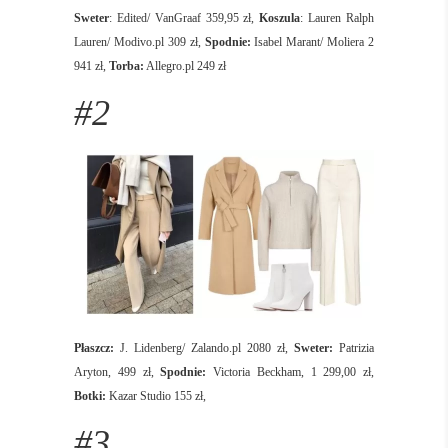
Sweter
: Edited/ VanGraaf 359,95 zł,
Koszula
: Lauren Ralph
Lauren/ Modivo.pl 309 zł,
Spodnie:
Isabel Marant/ Moliera 2
941 zł,
Torba:
Allegro.pl 249 zł
#2
Płaszcz:
J. Lidenberg/ Zalando.pl 2080 zł,
Sweter:
Patrizia
Aryton, 499 zł,
Spodnie:
Victoria Beckham, 1 299,00 zł,
Botki:
Kazar Studio 155 zł,
#3