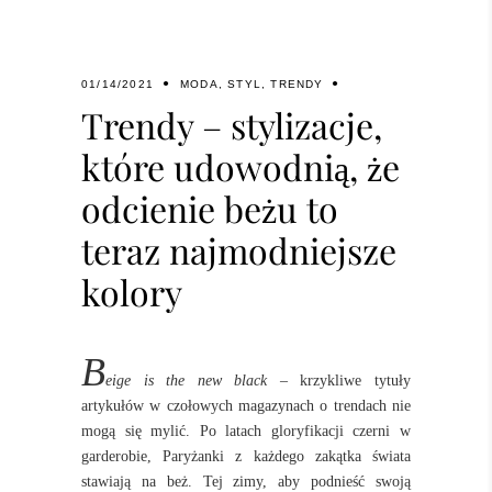
01/14/2021
MODA
,
STYL
,
TRENDY
Trendy – stylizacje,
które udowodnią, że
odcienie beżu to
teraz najmodniejsze
kolory
B
eige is the new black
– krzykliwe tytuły
artykułów w czołowych magazynach o trendach nie
mogą się mylić. Po latach gloryfikacji czerni w
garderobie, Paryżanki z każdego zakątka świata
stawiają na beż. Tej zimy, aby podnieść swoją