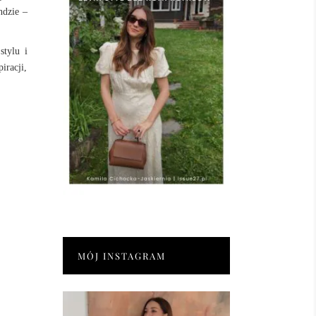
ndzie –
stylu i
iracji,
MÓJ INSTAGRAM