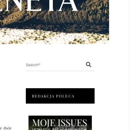
Search
for:
REDAKCJA POLECA
ły dwie