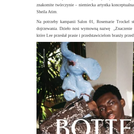
znakomite twórczynie – niemiecka artystka konceptualn
Sheila Atim.
Na potrzeby kampanii Salon 01, Rosemarie Trockel stwo
dojrzewania. Dzieło nosi wymowną nazwę „Znaczenie nos
które Lee przesłał prasie i przedstawicielom branży prz