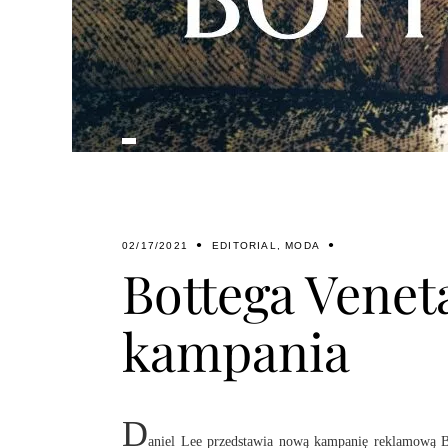
02/17/2021
EDITORIAL
,
MODA
Bottega Venet
kampania
D
aniel Lee przedstawia nową kampanię reklamową Bo