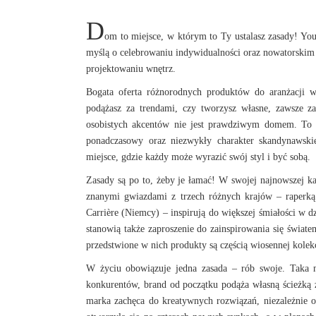
D
om to miejsce, w którym to Ty ustalasz zasady! Yo
myślą o celebrowaniu indywidualności oraz nowatorskim sp
projektowaniu wnętrz.
Bogata oferta różnorodnych produktów do aranżacji w
podążasz za trendami, czy tworzysz własne, zawsze za
osobistych akcentów nie jest prawdziwym domem. To u
ponadczasowy oraz niezwykły charakter skandynawski
miejsce, gdzie każdy może wyrazić swój styl i być sobą.
Zasady są po to, żeby je łamać! W swojej najnowszej k
znanymi gwiazdami z trzech różnych krajów – raperką
Carrière (Niemcy) – inspirują do większej śmiałości w d
stanowią także zaproszenie do zainspirowania się świat
przedstwione w nich produkty są częścią wiosennej kolek
W życiu obowiązuje jedna zasada – rób swoje. Taka 
konkurentów, brand od początku podąża własną ścieżką 
marka zachęca do kreatywnych rozwiązań, niezależnie o