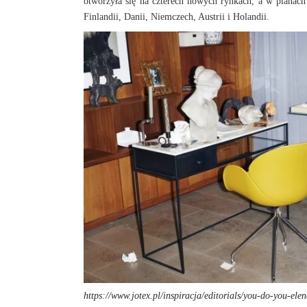
otworzyła się na czterech nowych rynkach, a w planach 
Finlandii, Danii, Niemczech, Austrii i Holandii.
https://www.jotex.pl/inspiracja/editorials/you-do-you-ele