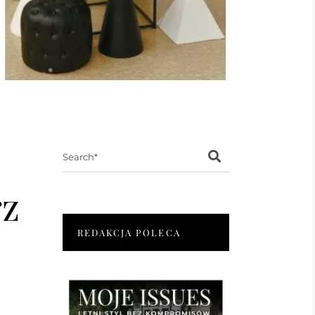
Search
for:
rz
REDAKCJA POLECA