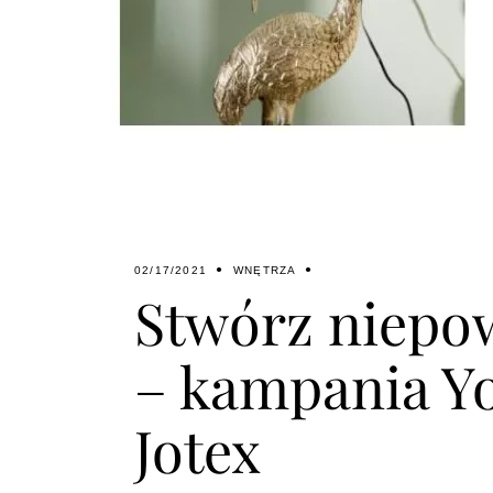
02/17/2021
WNĘTRZA
Stwórz niepow
– kampania Y
Jotex