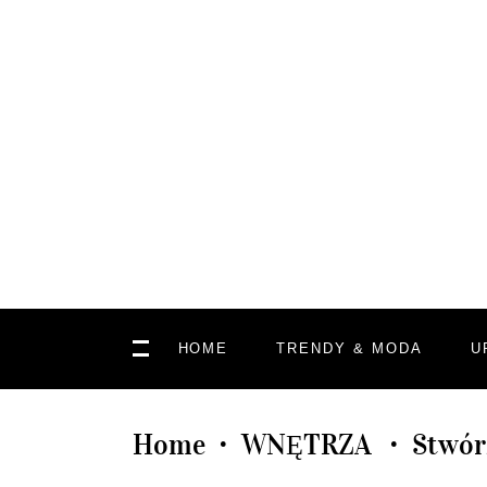
HOME
TRENDY & MODA
U
Home
WNĘTRZA
Stwór
•
•