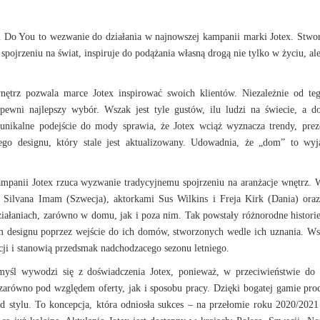
u Do You to wezwanie do działania w najnowszej kampanii marki Jotex. Stwo
ojrzeniu na świat, inspiruje do podążania własną drogą nie tylko w życiu, ale
nętrz pozwala marce Jotex inspirować swoich klientów. Niezależnie od te
pewni najlepszy wybór. Wszak jest tyle gustów, ilu ludzi na świecie, a 
nikalne podejście do mody sprawia, że Jotex wciąż wyznacza trendy, prez
ego designu, który stale jest aktualizowany. Udowadnia, że „dom” to wy
ampanii Jotex rzuca wyzwanie tradycyjnemu spojrzeniu na aranżacje wnętrz. 
 Silvana Imam (Szwecja), aktorkami Sus Wilkins i Freja Kirk (Dania) ora
ziałaniach, zarówno w domu, jak i poza nim. Tak powstały różnorodne historie
em designu poprzez wejście do ich domów, stworzonych wedle ich uznania. Ws
cji i stanowią przedsmak nadchodzacego sezonu letniego.
myśl wywodzi się z doświadczenia Jotex, ponieważ, w przeciwieństwie do
zarówno pod względem oferty, jak i sposobu pracy. Dzięki bogatej gamie pr
d stylu. To koncepcja, która odniosła sukces – na przełomie roku 2020/202