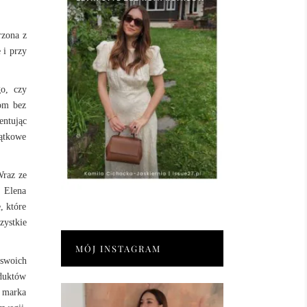
rzona z
 i przy
go, czy
dom bez
entując
jątkowe
Wraz ze
z Elena
, które
zystkie
MÓJ INSTAGRAM
 swoich
oduktów
1 marka