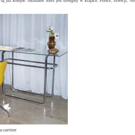
są już kolejne. Aktulanie Jotex jest dostępny w krajach: Polsce, Szwecji, No
na-carriere