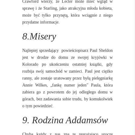
Crawford wierzy, że Lecter może mieć wgląd w
sprawę i że Starling, jako atrakcyjna młoda kobieta,
może być tylko przynętą, która wciągnie z niego
przydatne informacje.
8.Misery
Najlepiej sprzedający powieściopisarz Paul Sheldon
jest w drodze do domu ze swojej kryjówki w
Kolorado po ukończeniu ostatniej książki, gdy
rozbija swój samochód w zamieci. Paul jest ciężko
ranny, ale zostaje uratowany przez byłą pielęgniarkę
Annie Wilkes, „fankę numer jeden” Paula, która
zabiera go z powrotem do jej odległego domu w
górach, bez zadawania sobie trudu, by komukolwiek
o tym powiedzieć.
9. Rodzina Addamsów
Chyba każdy z nas zna te prerażająco urocze