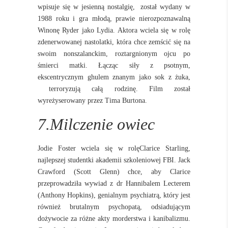
wpisuje się w jesienną nostalgię, został wydany w
1988 roku i gra młodą, prawie nierozpoznawalną
Winonę Ryder jako Lydia. Aktora wciela się w rolę
zdenerwowanej nastolatki, która chce zemścić się na
swoim nonszalanckim, roztargnionym ojcu po
śmierci matki. Łącząc siły z psotnym,
ekscentrycznym ghulem znanym jako sok z żuka,
terroryzują całą rodzinę. Film został
wyreżyserowany przez Tima Burtona.
7.Milczenie owiec
Jodie Foster wciela się w rolęClarice Starling,
najlepszej studentki akademii szkoleniowej FBI. Jack
Crawford (Scott Glenn) chce, aby Clarice
przeprowadziła wywiad z dr Hannibalem Lecterem
(Anthony Hopkins), genialnym psychiatrą, który jest
również brutalnym psychopatą, odsiadującym
dożywocie za różne akty morderstwa i kanibalizmu.