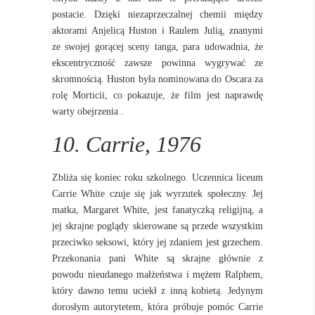
postacie. Dzięki niezaprzeczalnej chemii między
aktorami Anjelicą Huston i Raulem Julią, znanymi
ze swojej gorącej sceny tanga, para udowadnia, że
ekscentryczność zawsze powinna wygrywać ze
skromnością. Huston była nominowana do Oscara za
rolę Morticii, co pokazuje, że film jest naprawdę
warty obejrzenia .
10. Carrie, 1976
Zbliża się koniec roku szkolnego. Uczennica liceum
Carrie White czuje się jak wyrzutek społeczny. Jej
matka, Margaret White, jest fanatyczką religijną, a
jej skrajne poglądy skierowane są przede wszystkim
przeciwko seksowi, który jej zdaniem jest grzechem.
Przekonania pani White są skrajne głównie z
powodu nieudanego małżeństwa i mężem Ralphem,
który dawno temu uciekł z inną kobietą. Jedynym
dorosłym autorytetem, która próbuje pomóc Carrie