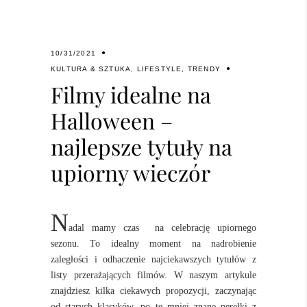
10/31/2021
KULTURA & SZTUKA
,
LIFESTYLE
,
TRENDY
Filmy idealne na
Halloween –
najlepsze tytuły na
upiorny wieczór
N
adal mamy czas na celebrację upiornego
sezonu. To idealny moment na nadrobienie
zaległości i odhaczenie najciekawszych tytułów z
listy przerażających filmów. W naszym artykule
znajdziesz kilka ciekawych propozycji, zaczynając
od starych klasyków, po te mniej znane perełki z