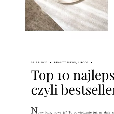
01/12/2022
BEAUTY NEWS
,
URODA
Top 10 najlep
czyli bestsell
N
owy Rok, nowa ja? To powiedzenie już na stałe z