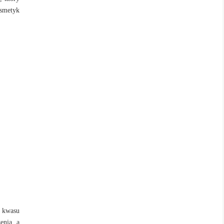
osmetyk
i kwasu
enia, a