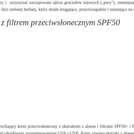
ry i
oczyszczać zaczopowane ujścia gruczołów łojowych („pory”), zmniejsza
ści zielonej herbaty, który działa ściągająco, przeciwzapalnie i tonizująco na 
 z filtrem przeciwsłonecznym SPF50
lżający krem przeciwsłoneczny z ekstraktem z aloesu i filtrami SPF50+ i
rzed szkodliwym promieniowaniom UVA i UVB. Krem zawiera ekstrakt z aloesu