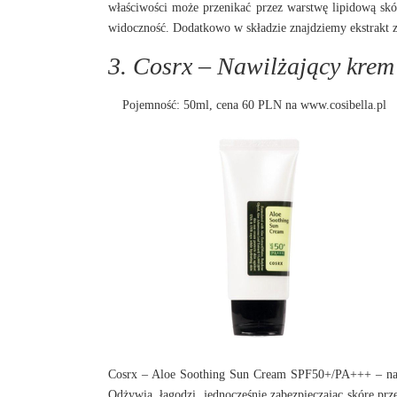
właściwości może przenikać przez warstwę lipidową skó
widoczność. Dodatkowo w składzie znajdziemy ekstrakt z li
3. Cosrx – Nawilżający krem
Pojemność: 50ml, cena 60 PLN na
www.cosibella.pl
Cosrx – Aloe Soothing Sun Cream SPF50+/PA+++ – nawi
Odżywia, łagodzi, jednocześnie zabezpieczając skórę p