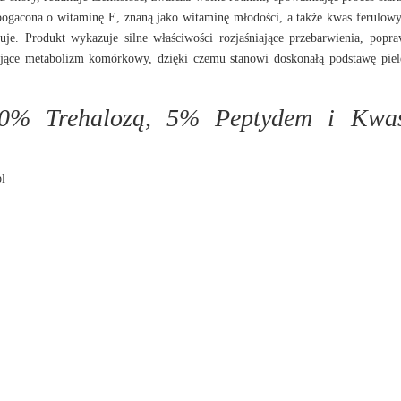
bogacona o witaminę E, znaną jako witaminę młodości, a także kwas ferulowy
izuje. Produkt wykazuje silne właściwości rozjaśniające przebarwienia, popra
zające metabolizm komórkowy, dzięki czemu stanowi doskonałą podstawę piel
10% Trehalozą, 5% Peptydem i Kwa
l