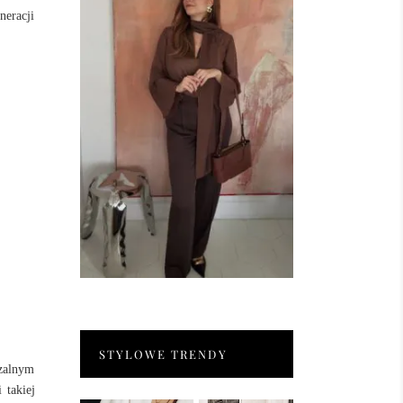
neracji
STYLOWE TRENDY
czalnym
 takiej