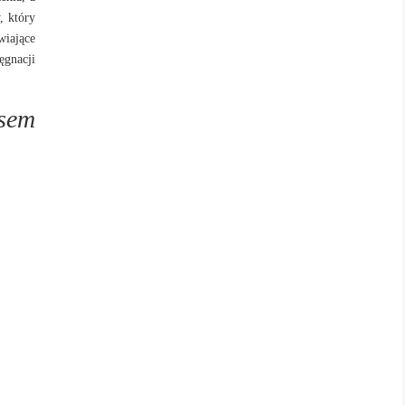
, który
wiające
ęgnacji
sem