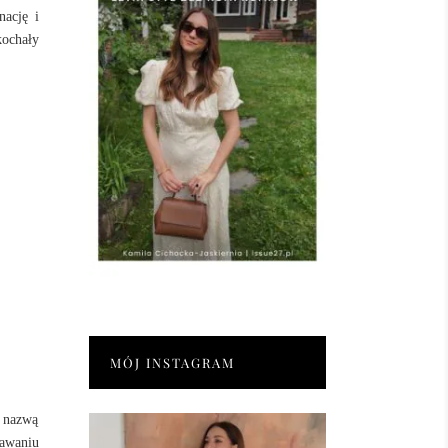
nację i
kochały
MÓJ INSTAGRAM
 nazwą
tawaniu