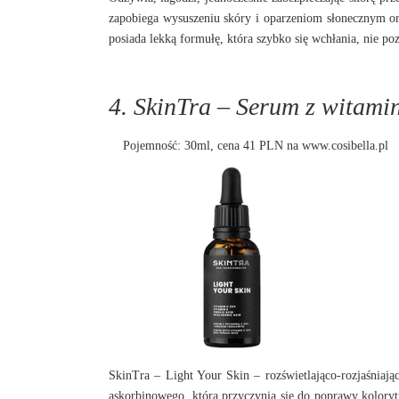
zapobiega wysuszeniu skóry
i oparzeniom słonecznym or
posiada lekką formułę, która szybko się wchłania, nie poz
4. SkinTra – Serum z witam
Pojemność: 30ml, cena 41 PLN na
www.cosibella.pl
SkinTra – Light Your Skin – rozświetlająco-rozjaśnia
askorbinowego, która przyczynia się do poprawy kolorytu