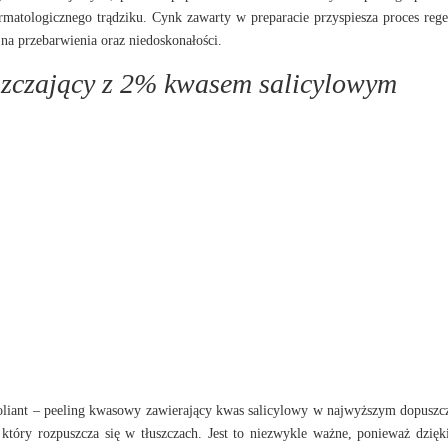
ermatologicznego trądziku. Cynk zawarty w preparacie przyspiesza proces rege
a na przebarwienia oraz niedoskonałości.
uszczający z 2% kwasem salicylowym
oliant – peeling kwasowy zawierający kwas salicylowy w najwyższym dopusz
tóry rozpuszcza się w tłuszczach. Jest to niezwykle ważne, ponieważ dzięki