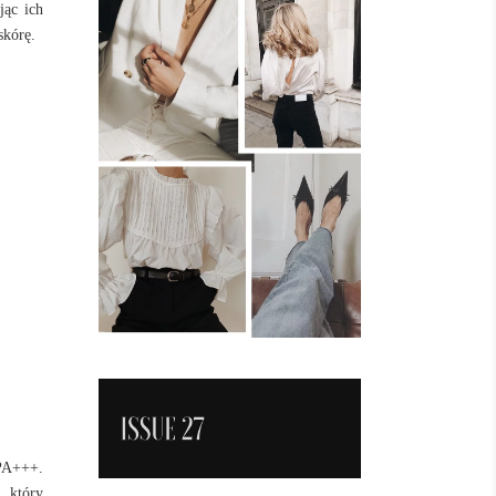
jąc ich
skórę.
 PA+++.
, który