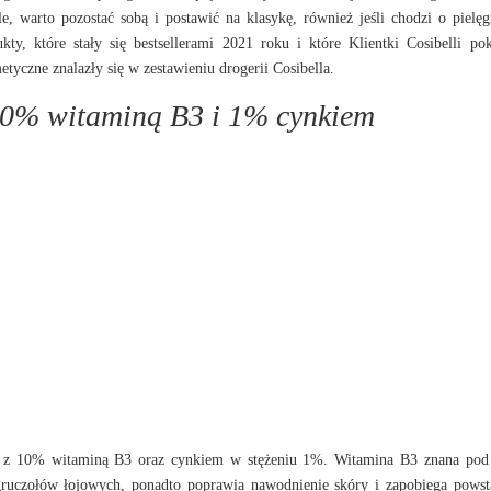
, warto pozostać sobą i postawić na klasykę, również jeśli chodzi o pielęg
, które stały się bestsellerami 2021 roku i które Klientki Cosibelli po
etyczne znalazły się w zestawieniu drogerii Cosibella.
10% witaminą B3 i 1% cynkiem
 z 10% witaminą B3 oraz cynkiem w stężeniu 1%. Witamina B3 znana pod
gruczołów łojowych, ponadto poprawia nawodnienie skóry i zapobiega pows