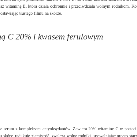
az witaminę E, która działa ochronnie i przeciwdziała wolnym rodnikom. K
ostawiając tłustego filmu na skórze.
iną C 20% i kwasem ferulowym
jące serum z kompleksem antyoksydantów. Zawiera 20% witaminę C w postac
 skóry, redukuje ziemistość, zwalcza wolne rodniki, spowalniając proces starz